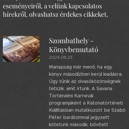
eseményeiről, a velünk kapcsolatos
hírekről, olvashatsz érdekes cikkeket.
Szombathely -
Könyvbemutató
2024.08.25
Manapság már menő, ha egy
könyv másodízben kerül kiadásra.
Úgy tűnik az olvasóközönségnek
tetszik, amit írtunk. A Savaria
Történelmi Karnevál
programjaként a Katonatörténeti
Kiállításban mutatkozott be Szabó
Péter barátommal jegyzett
kötetünk második, bővített