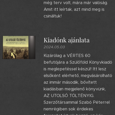
még terv volt, mára már valóság.
Amit itt leírtak, azt mind meg is
csináltuk!
Kiadónk ajánlata
2024.05.03
Kizárólag a VÉRTES 60
befutójára a Szülőföld Könyvkiadó
is meglepetéssel készül! Itt lesz
elsőként elérhető, megvásárolható
az immár második, bővített
kiadásban megjelenő könyvünk,
AZ UTOLSÓ TÖLTÉNYIG.
Szerzőtársammal Szabó Péterrel
nemrégiben sok érdekes