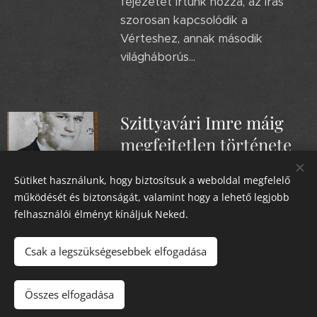
fejezetet írtunk hozzá, az írás
szorosan kapcsolódik a
Vérteshez, annak második
világháborús...
Szittyavári Imre máig
megfejtetlen története
2024.04.07
Sütiket használunk, hogy biztosítsuk a weboldal megfelelő
Ma történetünk főhőse
működését és biztonságát, valamint hogy a lehető legjobb
Szittyavári Imre (született:
felhasználói élményt kínáljuk Neked.
Ziegelwanger Imre)1912.08.26.
Csernátfalu Brassó Vármegye.
Csak a legszükségesebbek elfogadása
Összes elfogadása
Tomka Emil Emléktúra