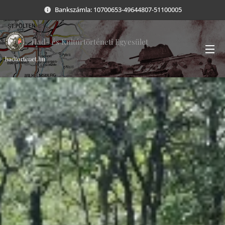
Bankszámla: 10700653-49644807-51100005
Had- és Kultúrtörténeti Egyesület
hadtortenet.hu