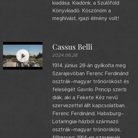
kiadása. Kiadónk, a Szülőföld
Könyvkiadó. Köszönöm a
meghívást, igazi élmény volt!
Cassus Belli
2024.06.28
1914. június 28-án gyilkolta meg
Szarajevóban Ferenc Ferdinánd
osztrák–magyar trónörököst és
feleségét Gavrilo Princip szerb
diák, aki a Fekete Kéz nevű
szervezettel állt kapcsolatban.
Ferenc Ferdinánd, Habsburg–
Lotaringiai-házból származó
osztrák–magyar trónörökös,
főherceg. 1914-es szarajevói