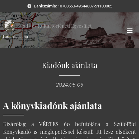
Bankszámla: 10700653-49644807-51100005
Had- és Kultúrtörténeti Egyesület
hadtortenet.hu
Kiadónk ajánlata
2024.05.03
A könyvkiadónk ajánlata
Kizárólag a VÉRTES 60 befutójára a Szülőföld
Könyvkiadó is meglepetéssel készül! Itt lesz elsőként