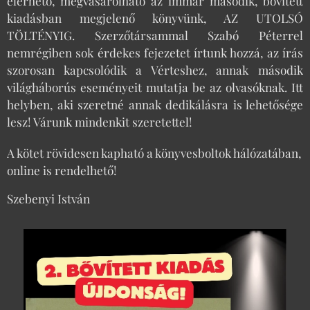
elérhető, megvásárolható az immár második, bővített
kiadásban megjelenő könyvünk, AZ UTOLSÓ
TÖLTÉNYIG. Szerzőtársammal Szabó Péterrel
nemrégiben sok érdekes fejezetet írtunk hozzá, az írás
szorosan kapcsolódik a Vérteshez, annak második
világháborús eseményeit mutatja be az olvasóknak. Itt
helyben, aki szeretné annak dedikálásra is lehetősége
lesz! Várunk mindenkit szeretettel!
A kötet rövidesen kapható a könyvesboltok hálózatában,
online is rendelhető!
Szebenyi István