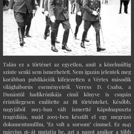
Talán ez a történet az egyetlen, amit a közelmúltig
szinte senki sem ismerhetett. Nem igazán jelentek meg
korábban publikációk kifejezetten a Vértes második
világháborús eseményeiről. Veress D. Csaba, a
Dunántúl hadikrónikája című könyve is csupán
érintőlegesen említette az itt történteket. Később,
nagyjából 1993-ban vált ismertté Kápolnapuszta
tragédiája, majd 2005-ben készült el egy megrázó
dokumentumfilm, "Ez volt a sorsom" címmel. Ez 1945
március 16-át mutatja be, azt a napot amikor a több