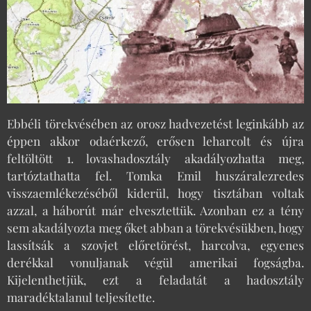
Ebbéli törekvésében az orosz hadvezetést leginkább az
éppen akkor odaérkező, erősen leharcolt és újra
feltöltött 1. lovashadosztály akadályozhatta meg,
tartóztathatta fel. Tomka Emil huszáralezredes
visszaemlékezéséből kiderül, hogy tisztában voltak
azzal, a háborút már elvesztettük. Azonban ez a tény
sem akadályozta meg őket abban a törekvésükben, hogy
lassítsák a szovjet előretörést, harcolva, egyenes
derékkal vonuljanak végül amerikai fogságba.
Kijelenthetjük, ezt a feladatát a hadosztály
maradéktalanul teljesítette.