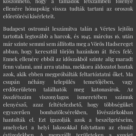
köszönhető, hogy a támadók létszámbeli fölénye
ellenére hónapokig vissza tudták tartani az oroszok
előretörési kísérleteit.
Budapest ostromát leszámítva talán a Vértes lejtőin
tartottak legtovább a harcok, és 1945. március 16. után
már szinte semmi sem állította meg a Vörös Hadsereget
abban, hogy keresztül törjön hazánkon át Bécs felé.
Ennek ellenére ebből az időszakból szinte alig maradt
fenn valami, ami arra utalna, mekkora áldozatot hoztak
azok, akik ebben megpróbálták feltartóztatni őket. Ma
csupán néhány település temetőjében, vagy
erdőterületen találhatók meg katonasírok. Az
összlétszám viszonylagos ismeretében számuk
elenyésző, azaz feltételezhető, hogy többségüket
egyszerűen bombatölcsérekben, lövészárkokban
hantolták el. Ezt igazolják azok a beszélgetéseim,
amelyeket a helyi lakosokkal folytattam az elmúlt
évtizedekben. A megszállt területeken a szovjet