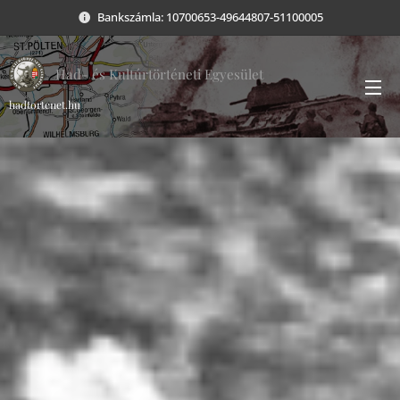
Bankszámla: 10700653-49644807-51100005
Had- és Kultúrtörténeti Egyesület
hadtortenet.hu