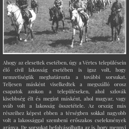
Ahogy az elesettek esetében, úgy a Vértes településein
élő civil lakosság esetében is igaz volt, hogy
nemzetiségük meghatározta a további sorsukat.
Teljesen másként viselkedtek a megszálló orosz
csapatok azokon a településeken, ahol szlovák
kisebbség élt és megint másként, ahol magyar, vagy
sváb volt a lakosság összetétele. Az ország más
részeihez képest ebben a térségben sokkal nagyobb
volt a lakossággal szembeni erőszakos cselekmények
aránya. De sorsukat befolyásolhatta az is, hogy mennyi