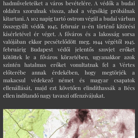
hadműveleteiket a város bevételére. A védők a budai
oldalra szorulnak vissza, ahol a végsőkig próbálnak
kitartani. A 102 napig tartó ostrom végül a budai várban
összegyűlt védők 1945. február 11-én történő kitörési
kísérletével ér véget. A főváros és a lakosság sorsa
valójában ekkor pecsételődött meg. 1944 végétől 1945.
februárig Budapest védői jelentős szovjet erőket
kötöttek le a főváros körzetében, ugyanakkor azok
szintén hatalmas erőket vonultatnak fel a Vértes
előterébe annak érdekében, hogy megtörjék a
makacsul védekező német és magyar csapatok
ellenállását, majd ezt követően elindíthassák a Bécs
ellen indítandó nagy tavaszi offenzívájukat.