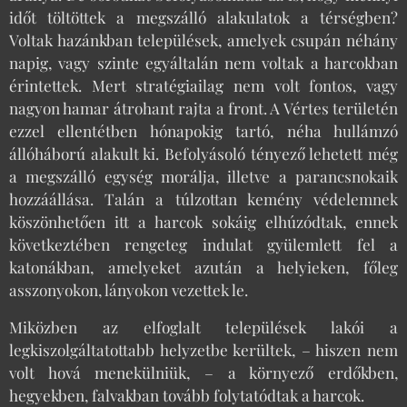
időt töltöttek a megszálló alakulatok a térségben?
Voltak hazánkban települések, amelyek csupán néhány
napig, vagy szinte egyáltalán nem voltak a harcokban
érintettek. Mert stratégiailag nem volt fontos, vagy
nagyon hamar átrohant rajta a front. A Vértes területén
ezzel ellentétben hónapokig tartó, néha hullámzó
állóháború alakult ki. Befolyásoló tényező lehetett még
a megszálló egység morálja, illetve a parancsnokaik
hozzáállása. Talán a túlzottan kemény védelemnek
köszönhetően itt a harcok sokáig elhúzódtak, ennek
következtében rengeteg indulat gyülemlett fel a
katonákban, amelyeket azután a helyieken, főleg
asszonyokon, lányokon vezettek le.
Miközben az elfoglalt települések lakói a
legkiszolgáltatottabb helyzetbe kerültek, – hiszen nem
volt hová menekülniük, – a környező erdőkben,
hegyekben, falvakban tovább folytatódtak a harcok.