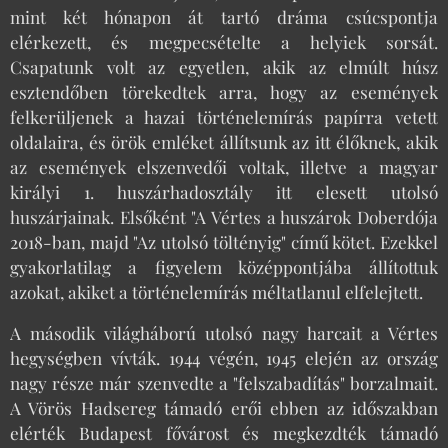
mint két hónapon át tartó dráma csúcspontja
elérkezett, és megpecsételte a helyiek sorsát.
Csapatunk volt az egyetlen, akik az elmúlt húsz
esztendőben törekedtek arra, hogy az események
felkerüljenek a hazai történelemírás papírra vetett
oldalaira, és örök emléket állítsunk az itt élőknek, akik
az események elszenvedői voltak, illetve a magyar
királyi 1. huszárhadosztály itt elesett utolsó
huszárjainak. Elsőként "A Vértes a huszárok Doberdója
2018-ban, majd "Az utolsó töltényig" című kötet. Ezekkel
gyakorlatilag a figyelem középpontjába állítottuk
azokat, akiket a történelemírás méltatlanul elfelejtett.
A második világháború utolsó nagy harcait a Vértes
hegységben vívták. 1944 végén, 1945 elején az ország
nagy része már szenvedte a "felszabadítás" borzalmait.
A Vörös Hadsereg támadó erői ebben az időszakban
elérték Budapest fővárost és megkezdték támadó