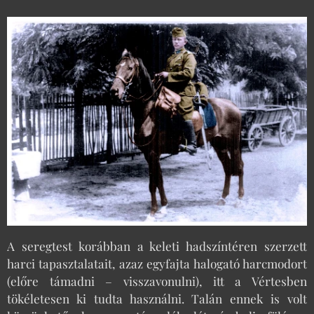
A seregtest korábban a keleti hadszíntéren szerzett
harci tapasztalatait, azaz egyfajta halogató harcmodort
(előre támadni – visszavonulni), itt a Vértesben
tökéletesen ki tudta használni. Talán ennek is volt