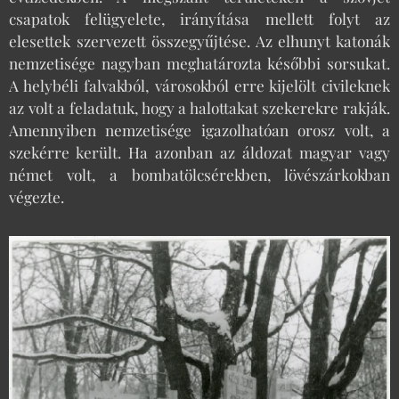
csapatok felügyelete, irányítása mellett folyt az
elesettek szervezett összegyűjtése. Az elhunyt katonák
nemzetisége nagyban meghatározta későbbi sorsukat.
A helybéli falvakból, városokból erre kijelölt civileknek
az volt a feladatuk, hogy a halottakat szekerekre rakják.
Amennyiben nemzetisége igazolhatóan orosz volt, a
szekérre került. Ha azonban az áldozat magyar vagy
német volt, a bombatölcsérekben, lövészárkokban
végezte.