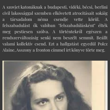
A szovjet katonáknak a budapesti, vidéki, bécsi, berlini
civil lakossággal szemben elkövetett atrocitásait sokáig
a társadalom néma csendje vette körül. A
felszabadulást ők valóban "felszabadúlásként" élték
meg pestiesen szólva. A történtekről egészen a
rendszerváltozásig senki nem beszélt semmit. Beállt
valami kollektív csend. Ezt a hallgatást egyedül Polcz
Alaine, Asszony a fronton címmel írt könyve törte meg.