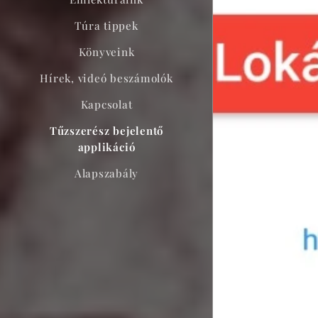
Túra tippek
Könyveink
Hírek, videó beszámolók
Kapcsolat
Tűzszerész bejelentő
applikáció
Alapszabály