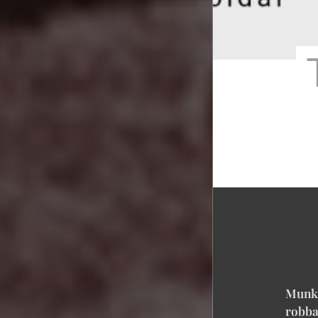
Munk
robb