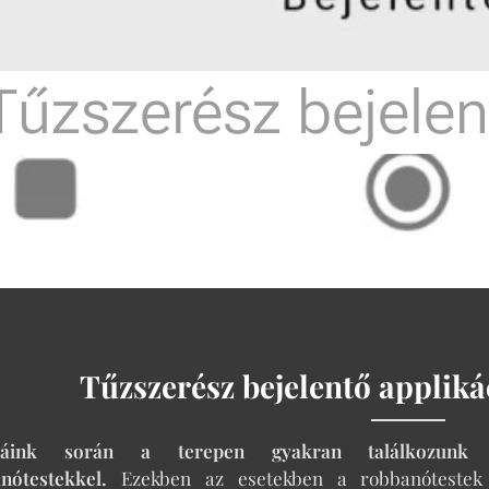
Tűzszerész bejelen
Tűzszerész bejelentő appliká
áink során a terepen gyakran találkozunk má
anótestekkel.
Ezekben az esetekben a robbanótestek t