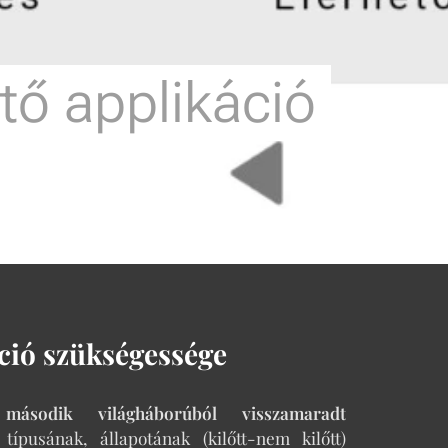
tő applikáció
ció szükségessége
sodik világháborúból visszamaradt
ípusának, állapotának (kilőtt-nem kilőtt)