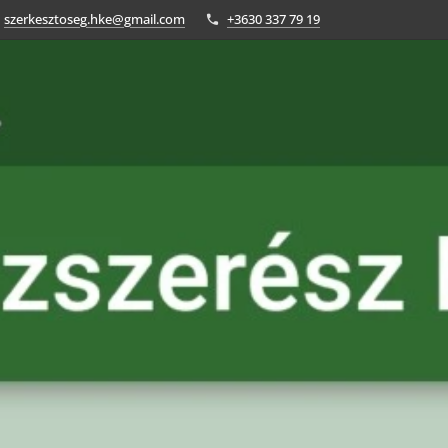
szerkesztoseg.hke@gmail.com
+3630 337 79 19