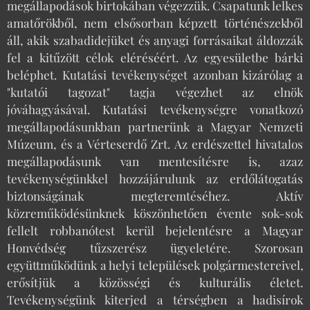
megállapodások birtokában végezzük. Csapatunk lelkes
amatőrökből, nem elsősorban képzett történészekből
áll, akik szabadidejüket és anyagi forrásaikat áldozzák
fel a kitűzött célok eléréséért. Az egyesületbe bárki
beléphet. Kutatási tevékenységet azonban kizárólag a
"kutatói tagozat" tagja végezhet az elnök
jóváhagyásával. Kutatási tevékenységre vonatkozó
megállapodásunkban partnerünk a Magyar Nemzeti
Múzeum, és a Vérteserdő Zrt. Az erdészettel hivatalos
megállapodásunk van mentesítésre is, azaz
tevékenységünkkel hozzájárulunk az erdőlátogatás
biztonságának megteremtéséhez. Aktív
közreműködésünknek köszönhetően évente sok-sok
fellelt robbanótest kerül bejelentésre a Magyar
Honvédség tűzszerész ügyeletére. Szorosan
együttműködünk a helyi települések polgármestereivel,
erősítjük a közösségi és kulturális életet.
Tevékenységünk kiterjed a térségben a hadisírok