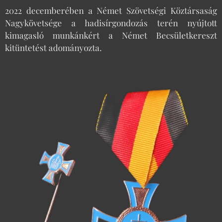
2022 decemberében a Német Szövetségi Köztársaság
Nagykövetsége a hadisírgondozás terén nyújtott
kimagasló munkánkért a Német Becsületkereszt
kitüntetést adományozta.