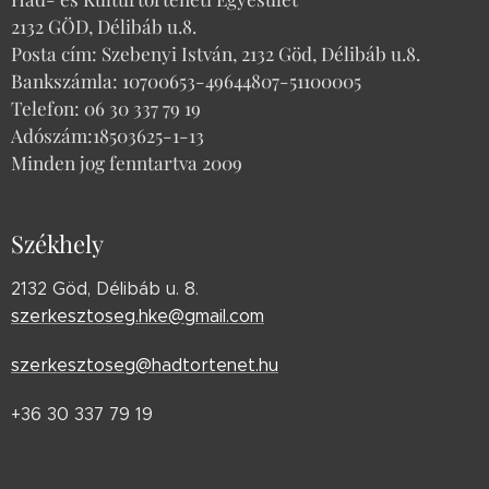
2132 GÖD, Délibáb u.8.
Posta cím: Szebenyi István, 2132 Göd, Délibáb u.8.
Bankszámla: 10700653-49644807-51100005
Telefon: 06 30 337 79 19
Adószám:18503625-1-13
Minden jog fenntartva 2009
Székhely
2132 Göd, Délibáb u. 8.
szerkesztoseg.hke@gmail.com
szerkesztoseg@hadtortenet.hu
+36 30 337 79 19