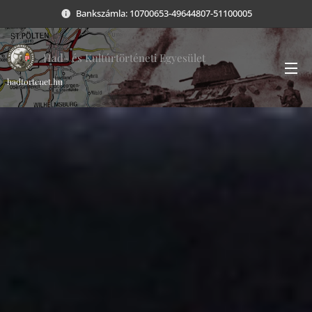
Bankszámla: 10700653-49644807-51100005
Had- és Kultúrtörténeti Egyesület
hadtortenet.hu