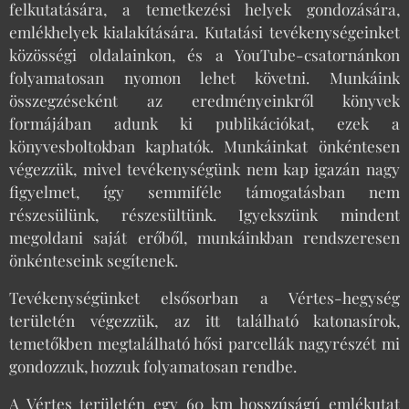
felkutatására, a temetkezési helyek gondozására,
emlékhelyek kialakítására. Kutatási tevékenységeinket
közösségi oldalainkon, és a YouTube-csatornánkon
folyamatosan nyomon lehet követni. Munkáink
összegzéseként az eredményeinkről könyvek
formájában adunk ki publikációkat, ezek a
könyvesboltokban kaphatók. Munkáinkat önkéntesen
végezzük, mivel tevékenységünk nem kap igazán nagy
figyelmet, így semmiféle támogatásban nem
részesülünk, részesültünk. Igyekszünk mindent
megoldani saját erőből, munkáinkban rendszeresen
önkénteseink segítenek.
Tevékenységünket elsősorban a Vértes-hegység
területén végezzük, az itt található katonasírok,
temetőkben megtalálható hősi parcellák nagyrészét mi
gondozzuk, hozzuk folyamatosan rendbe.
A Vértes területén egy 60 km hosszúságú emlékutat