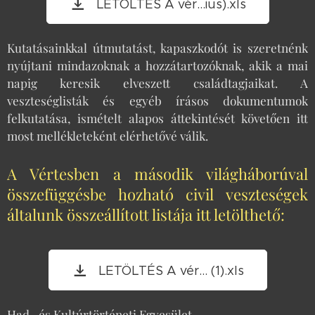
LETÖLTÉS A vér...ius).xls
Kutatásainkkal útmutatást, kapaszkodót is szeretnénk
nyújtani mindazoknak a hozzátartozóknak, akik a mai
napig keresik elveszett családtagjaikat. A
veszteséglisták és egyéb írásos dokumentumok
felkutatása, ismételt alapos áttekintését követően itt
most mellékleteként elérhetővé válik.
A Vértesben a második világháborúval
összefüggésbe hozható civil veszteségek
általunk összeállított listája itt letölthető:
LETÖLTÉS A vér... (1).xls
Had- és Kultúrtörténeti Egyesület