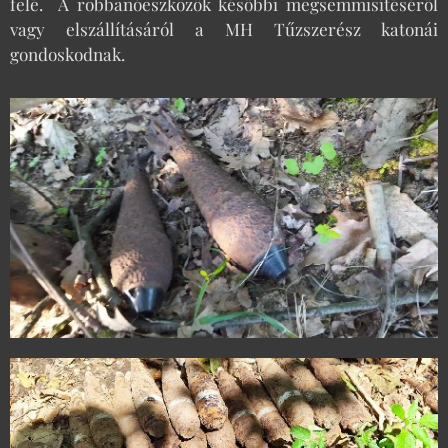
felé. A robbanóeszközök későbbi megsemmisítéséről
vagy elszállításáról a MH Tűzszerész katonái
gondoskodnak.