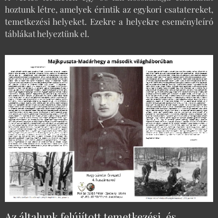
hoztunk létre, amelyek érintik az egykori csatatereket,
temetkezési helyeket. Ezekre a helyekre eseményleíró
táblákat helyeztünk el.
Az általunk felújított temetkezési, és