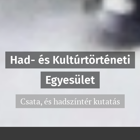
Had- és Kultúrtörténeti
Egyesület
Csata, és hadszíntér kutatás