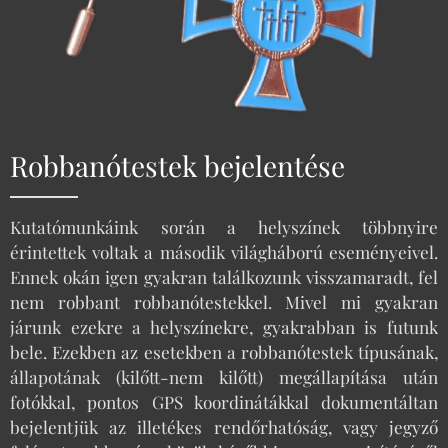
Robbanótestek bejelentése
Kutatómunkáink során a helyszínek többnyire
érintettek voltak a második világháború eseményeivel.
Ennek okán igen gyakran találkozunk visszamaradt, fel
nem robbant robbanótestekkel. Mivel mi gyakran
járunk ezekre a helyszínekre, gyakrabban is futunk
bele. Ezekben az esetekben a robbanótestek típusának,
állapotának (kilőtt-nem kilőtt) megállapítása után
fotókkal, pontos GPS koordinátákkal dokumentáltan
bejelentjük az illetékes rendőrhatóság, vagy jegyző