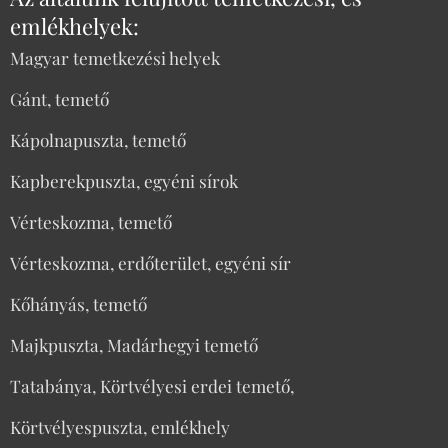
emlékhelyek:
Magyar temetkezési helyek
Gánt, temető
Kápolnapuszta, temető
Kapberekpuszta, egyéni sírok
Vérteskozma, temető
Vérteskozma, erdőterület, egyéni sír
Kőhányás, temető
Majkpuszta, Madárhegyi temető
Tatabánya, Körtvélyesi erdei temető,
Körtvélyespuszta, emlékhely