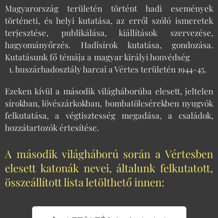
Magyarország területén történt hadi események
történeti, és helyi kutatása, az erről szóló ismeretek
terjesztése, publikálása, kiállítások szervezése,
hagyományőrzés. Hadisírok kutatása, gondozása.
Kutatásunk fő témája a magyar királyi honvédség
1. huszárhadosztály harcai a Vértes területén 1944-45.
Ezeken kívül a második világháborúba elesett, jeltelen
sírokban, lövészárkokban, bombatölcsérekben nyugvók
felkutatása, a végtisztesség megadása, a családok,
hozzátartozók értesítése.
A második világháború során a Vértesben
elesett katonák nevei, általunk felkutatott,
összeállított lista letölthető innen: