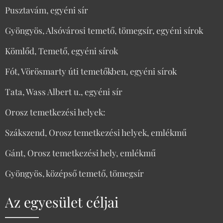
Pusztavám, egyéni sír
Gyöngyös, Alsóvárosi temető, tömegsír, egyéni sírok
Kömlőd, Temető, egyéni sírok
Fót, Vörösmarty úti temetőkben, egyéni sírok
Tata, Wass Albert u., egyéni sír
Orosz temetkezési helyek:
Szákszend, Orosz temetkezési helyek, emlékmű
Gánt, Orosz temetkezési hely, emlékmű
Gyöngyös, középső temető, tömegsír
Az egyesület céljai