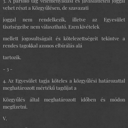
3. A pártoló tag véleményadási és javaslattételi joggal
vehet részt a Közgyűlésen, de szavazati
joggal nem rendelkezik, illetve az Egyesület
tisztségeibe nem választható. Ezen kivételek
mellett jogosultságait és kötelezettségeit tekintve a
rendes tagokkal azonos elbírálás alá
tartozik.
- 3 -
4. Az Egyesület tagja köteles a közgyűlési határozattal
meghatározott mértékű tagdíjat a
Közgyűlés által meghatározott időben és módon
megfizetni.
V.