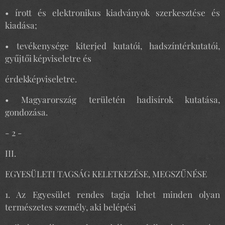
• írott és elektronikus kiadványok szerkesztése és
kiadása;
• tevékenysége kiterjed kutatói, hadszíntérkutatói,
gyűjtői képviseletre és
érdekképviseletre.
• Magyarország területén hadisírok kutatása,
gondozása.
- 2 -
III.
EGYESÜLETI TAGSÁG KELETKEZÉSE, MEGSZŰNÉSE
1. Az Egyesület rendes tagja lehet minden olyan
természetes személy, aki belépési