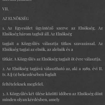
VII.
AZ ELNÖKSÉG
1. Az Egyesület ügyintéző szerve az Elnökség. Az
Elnökség három tagból áll. Az Elnökség
tagjait a Közgyűlés választja titkos szavazással. Az
Elnökség tagjai az elnök, az alelnök és a
titkár. A Közgyűlés az Elnökség tagjait öt évre választja.
2. Az Elnökség tagjává választható az, aki a 1989. évi II.
tv. 8.§ (1) bekezdésében foglalt
feltételeknek megfelel.
3. A Közgyűlés két ülése közötti időben az Elnökség dönt
minden olyan kérdésben, amely