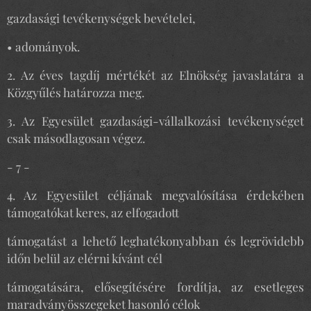
gazdasági tevékenységek bevételei,
• adományok.
2. Az éves tagdíj mértékét az Elnökség javaslatára a
Közgyűlés határozza meg.
3. Az Egyesület gazdasági-vállalkozási tevékenységet
csak másodlagosan végez.
- 7 -
4. Az Egyesület céljának megvalósítása érdekében
támogatókat keres, az elfogadott
támogatást a lehető leghatékonyabban és legrövidebb
időn belül az elérni kívánt cél
támogatására, elősegítésére fordítja, az esetleges
maradványösszegeket hasonló célok