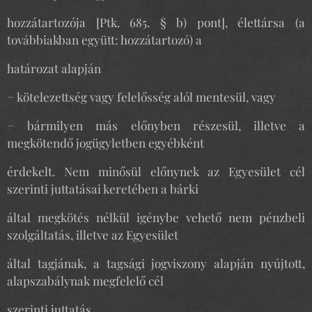
hozzátartozója [Ptk. 685. § b) pont], élettársa (a
továbbiakban együtt: hozzátartozó) a
határozat alapján
− kötelezettség vagy felelősség alól mentesül, vagy
− bármilyen más előnyben részesül, illetve a
megkötendő jogügyletben egyébként
érdekelt. Nem minősül előnynek az Egyesület cél
szerinti juttatásai keretében a bárki
által megkötés nélkül igénybe vehető nem pénzbeli
szolgáltatás, illetve az Egyesület
által tagjának, a tagsági jogviszony alapján nyújtott,
alapszabálynak megfelelő cél
szerinti juttatás.