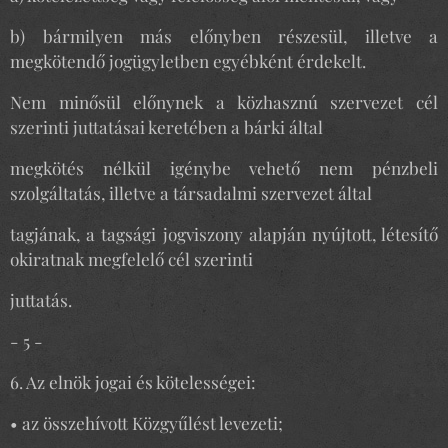
b) bármilyen más előnyben részesül, illetve a
megkötendő jogügyletben egyébként érdekelt.
Nem minősül előnynek a közhasznú szervezet cél
szerinti juttatásai keretében a bárki által
megkötés nélkül igénybe vehető nem pénzbeli
szolgáltatás, illetve a társadalmi szervezet által
tagjának, a tagsági jogviszony alapján nyújtott, létesítő
okiratnak megfelelő cél szerinti
juttatás.
- 5 -
6. Az elnök jogai és kötelességei:
• az összehívott Közgyűlést levezeti;