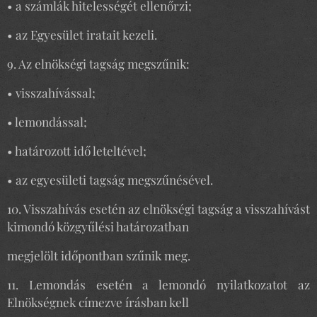
• a számlák hitelességét ellenőrzi;
• az Egyesület iratait kezeli.
9. Az elnökségi tagság megszűnik:
• visszahívással;
• lemondással;
• határozott idő leteltével;
• az egyesületi tagság megszűnésével.
10. Visszahívás esetén az elnökségi tagság a visszahívást
kimondó közgyűlési határozatban
megjelölt időpontban szűnik meg.
11. Lemondás esetén a lemondó nyilatkozatot az
Elnökségnek címezve írásban kell