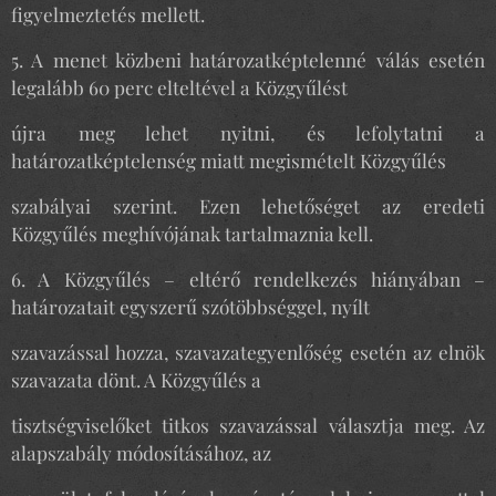
figyelmeztetés mellett.
5. A menet közbeni határozatképtelenné válás esetén
legalább 60 perc elteltével a Közgyűlést
újra meg lehet nyitni, és lefolytatni a
határozatképtelenség miatt megismételt Közgyűlés
szabályai szerint. Ezen lehetőséget az eredeti
Közgyűlés meghívójának tartalmaznia kell.
6. A Közgyűlés – eltérő rendelkezés hiányában –
határozatait egyszerű szótöbbséggel, nyílt
szavazással hozza, szavazategyenlőség esetén az elnök
szavazata dönt. A Közgyűlés a
tisztségviselőket titkos szavazással választja meg. Az
alapszabály módosításához, az