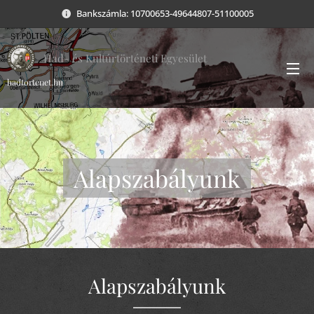
Bankszámla: 10700653-49644807-51100005
Had- és Kultúrtörténeti Egyesület
hadtortenet.hu
Alapszabályunk
Alapszabályunk