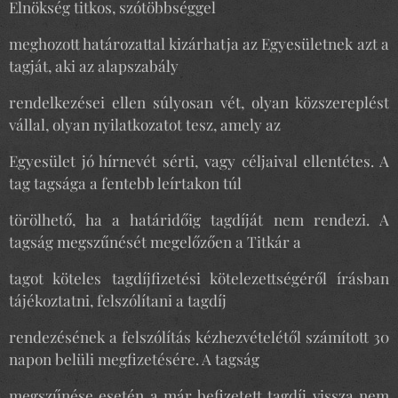
Elnökség titkos, szótöbbséggel
meghozott határozattal kizárhatja az Egyesületnek azt a
tagját, aki az alapszabály
rendelkezései ellen súlyosan vét, olyan közszereplést
vállal, olyan nyilatkozatot tesz, amely az
Egyesület jó hírnevét sérti, vagy céljaival ellentétes. A
tag tagsága a fentebb leírtakon túl
törölhető, ha a határidőig tagdíját nem rendezi. A
tagság megszűnését megelőzően a Titkár a
tagot köteles tagdíjfizetési kötelezettségéről írásban
tájékoztatni, felszólítani a tagdíj
rendezésének a felszólítás kézhezvételétől számított 30
napon belüli megfizetésére. A tagság
megszűnése esetén a már befizetett tagdíj vissza nem