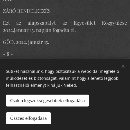
ZÁRÓ RENDELKEZÉS
Ezt az alapszabályt az Egyesület Közgyűlése
2022.január 15. napján fogadta el.
GÖD, 2022. január 15.
- 8 -
……………………………………………
Sütiket használunk, hogy biztosítsuk a weboldal megfelelő
SZEBENYI ISTVÁN
működését és biztonságát, valamint hogy a lehető legjobb
felhasználói élményt kínáljuk Neked.
Egyesület elnöke
Csak a legszükségesebbek elfogadása
Belépési nyilatkozat, letöltése
Összes elfogadása