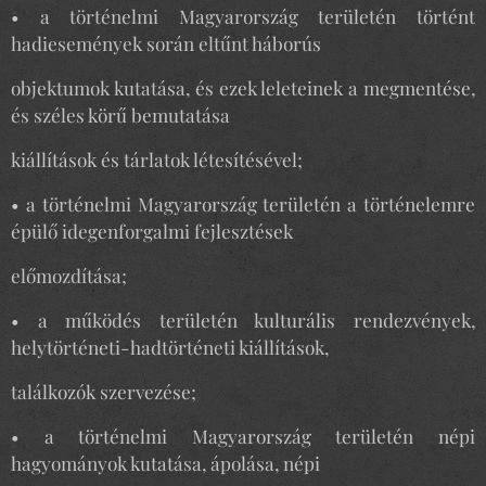
• a történelmi Magyarország területén történt
hadiesemények során eltűnt háborús
objektumok kutatása, és ezek leleteinek a megmentése,
és széles körű bemutatása
kiállítások és tárlatok létesítésével;
• a történelmi Magyarország területén a történelemre
épülő idegenforgalmi fejlesztések
előmozdítása;
• a működés területén kulturális rendezvények,
helytörténeti-hadtörténeti kiállítások,
találkozók szervezése;
• a történelmi Magyarország területén népi
hagyományok kutatása, ápolása, népi