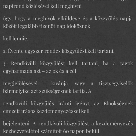
napirend közlésével kell meghívni
úgy, hogy a meghívók elküldése és a közgyűlés napja
között legalább tizenöt nap időköznek
kell lennie.
2. Évente egyszer rendes közgyűlést kell tartani.
3. Rendkívüli közgyűlést kell tartani, ha a tagok
egyharmada azt – az ok és a cél
megjelölésével – kívánja, vagy a tisztségviselők
bármelyike azt szükségesnek tartja. A
rendkívüli közgyűlés iránti igényt az Elnökségnek
címzett írásos kezdeményezéssel kell
bejelenteni. A rendkívüli közgyűlést a kezdeményezés
kézhezvételétől számított 60 napon belüli