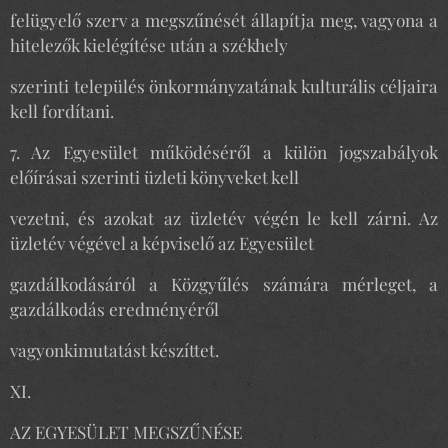
felügyelő szerv a megszűnését állapítja meg, vagyona a
hitelezők kielégítése után a székhely
szerinti település önkormányzatának kulturális céljaira
kell fordítani.
7. Az Egyesület működéséről a külön jogszabályok
előírásai szerinti üzleti könyveket kell
vezetni, és azokat az üzletév végén le kell zárni. Az
üzletév végével a képviselő az Egyesület
gazdálkodásáról a Közgyűlés számára mérleget, a
gazdálkodás eredményéről
vagyonkimutatást készíttet.
XI.
AZ EGYESÜLET MEGSZŰNÉSE