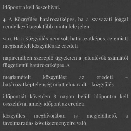
időpontra kell összehívni.
4. A Közgyűlés határozatképes, ha a szavazati joggal
rendelkező tagok több minta fele jelen
van. Ha a Közgyűlés nem volt határozatképes, az emiatt
megismételt közgyűlés az eredeti
napirendben szereplő ügyekben a jelenlévők számától
függetlenül határozatképes. A
megismételt közgyűlést az eredeti –
határozatképtelenség miatt elmaradt – közgyűlés
időpontját követően 8 napon belüli időpontra kell
összehívni, amely időpont az eredeti
közgyűlés meghívójában is megjelölhető, a
távolmaradás következményeire való