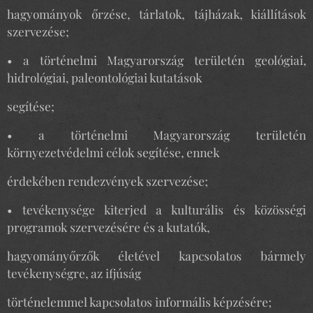
hagyományok őrzése, tárlatok, tájházak, kiállítások
szervezése;
• a történelmi Magyarország területén geológiai,
hidrológiai, paleontológiai kutatások
segítése;
• a történelmi Magyarország területén
környezetvédelmi célok segítése, ennek
érdekében rendezvények szervezése;
• tevékenysége kiterjed a kulturális és közösségi
programok szervezésére és a kutatók,
hagyományőrzők életével kapcsolatos bármely
tevékenységre, az ifjúság
történelemmel kapcsolatos informális képzésére;