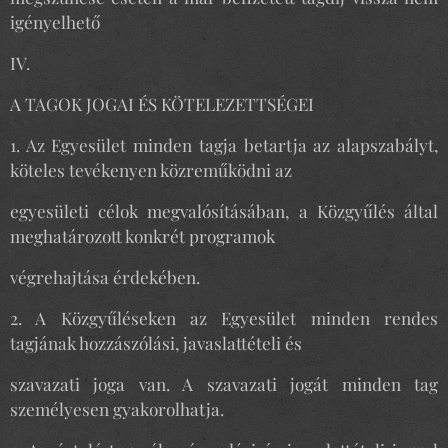
igényelhető
IV.
A TAGOK JOGAI ÉS KÖTELEZETTSÉGEI
1. Az Egyesület minden tagja betartja az alapszabályt,
köteles tevékenyen közreműködni az
egyesületi célok megvalósításában, a Közgyűlés által
meghatározott konkrét programok
végrehajtása érdekében.
2. A Közgyűléseken az Egyesület minden rendes
tagjának hozzászólási, javaslattételi és
szavazati joga van. A szavazati jogát minden tag
személyesen gyakorolhatja.