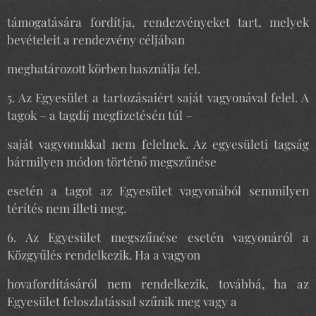
támogatására fordítja, rendezvényeket tart, melyek
bevételeit a rendezvény céljában
meghatározott körben használja fel.
5. Az Egyesület a tartozásaiért saját vagyonával felel. A
tagok – a tagdíj megfizetésén túl –
saját vagyonukkal nem felelnek. Az egyesületi tagság
bármilyen módon történő megszűnése
esetén a tagot az Egyesület vagyonából semmilyen
térítés nem illeti meg.
6. Az Egyesület megszűnése esetén vagyonáról a
Közgyűlés rendelkezik. Ha a vagyon
hovafordításáról nem rendelkezik, továbbá, ha az
Egyesület feloszlatással szűnik meg vagy a