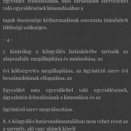
egyesület feloszlásának, más társadalmi szervezettel
való egyesülésének kimondásához a
tagok összessége kétharmadának szavazata (minősített
többség) szükséges.
- 4 -
7. Kizárólag a Közgyűlés hatáskörébe tartozik az
alapszabály megállapítása és módosítása, az
évi költségvetés megállapítása, az ügyintéző szerv évi
beszámolójának elfogadása, az
Egyesület más egyesülettel való egyesülésének,
úgyszintén feloszlásának a kimondása és az
ügyintéző szerv megválasztása.
8. A Közgyűlés határozathozatalában nem vehet részt az
a személy, aki vagy akinek közeli