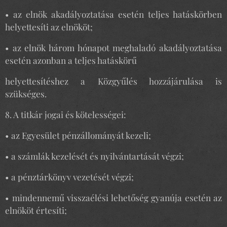
• az elnök akadályoztatása esetén teljes hatáskörben
helyettesíti az elnököt;
• az elnök három hónapot meghaladó akadályoztatása
esetén azonban a teljes hatáskörű
helyettesítéshez a Közgyűlés hozzájárulása is
szükséges.
8. A titkár jogai és kötelességei:
• az Egyesület pénzállományát kezeli;
• a számlák kezelését és nyilvántartását végzi;
• a pénztárkönyv vezetését végzi;
• mindennemű visszaélési lehetőség gyanúja esetén az
elnököt értesíti;