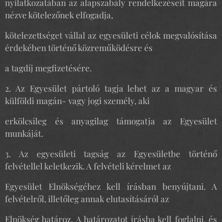
nyilatkozatában az alapszabály rendelkezéseit magára
nézve kötelezőnek elfogadja,
kötelezettséget vállal az egyesületi célok megvalósítása
érdekében történő közreműködésre és
a tagdíj megfizetésére.
2. Az Egyesület pártoló tagja lehet az a magyar és
külföldi magán- vagy jogi személy, aki
erkölcsileg és anyagilag támogatja az Egyesület
munkáját.
3. Az egyesületi tagság az Egyesületbe történő
felvétellel keletkezik. A felvételi kérelmet az
Egyesület Elnökségéhez kell írásban benyújtani. A
felvételről, illetőleg annak elutasításáról az
Elnökség határoz. A határozatot írásba kell foglalni, és