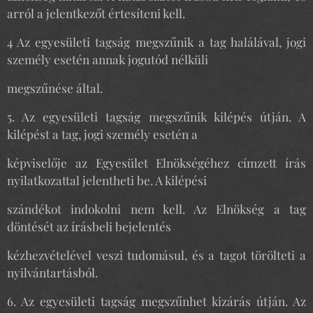
arról a jelentkezőt értesíteni kell.
4 Az egyesületi tagság megszűnik a tag halálával, jogi
személy esetén annak jogutód nélküli
megszűnése által.
5. Az egyesületi tagság megszűnik kilépés útján. A
kilépést a tag, jogi személy esetén a
képviselője az Egyesület Elnökségéhez címzett írás
nyilatkozattal jelentheti be. A kilépési
szándékot indokolni nem kell. Az Elnökség a tag
döntését az írásbeli bejelentés
kézhezvételével veszi tudomásul, és a tagot törölteti a
nyilvántartásból.
6. Az egyesületi tagság megszűnhet kizárás útján. Az