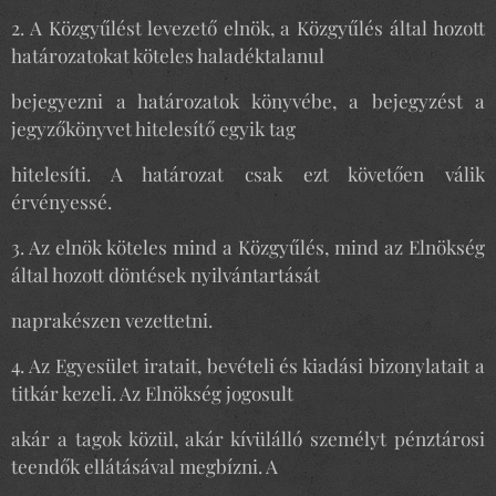
2. A Közgyűlést levezető elnök, a Közgyűlés által hozott
határozatokat köteles haladéktalanul
bejegyezni a határozatok könyvébe, a bejegyzést a
jegyzőkönyvet hitelesítő egyik tag
hitelesíti. A határozat csak ezt követően válik
érvényessé.
3. Az elnök köteles mind a Közgyűlés, mind az Elnökség
által hozott döntések nyilvántartását
naprakészen vezettetni.
4. Az Egyesület iratait, bevételi és kiadási bizonylatait a
titkár kezeli. Az Elnökség jogosult
akár a tagok közül, akár kívülálló személyt pénztárosi
teendők ellátásával megbízni. A