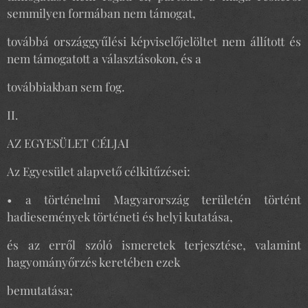
semmilyen formában nem támogat,
továbbá országgyűlési képviselőjelöltet nem állított és
nem támogatott a választásokon, és a
továbbiakban sem fog.
II.
AZ EGYESÜLET CÉLJAI
Az Egyesület alapvető célkitűzései:
• a történelmi Magyarország területén történt
hadiesemények történeti és helyi kutatása,
és az erről szóló ismeretek terjesztése, valamint
hagyományőrzés keretében ezek
bemutatása;