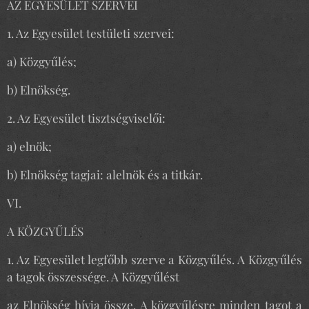
AZ EGYESÜLET SZERVEI
1. Az Egyesület testületi szervei:
a) Közgyűlés;
b) Elnökség.
2. Az Egyesület tisztségviselői:
a) elnök;
b) Elnökség tagjai: alelnök és a titkár.
VI.
A KÖZGYŰLÉS
1. Az Egyesület legfőbb szerve a Közgyűlés. A Közgyűlés
a tagok összessége. A Közgyűlést
az Elnökség hívja össze. A közgyűlésre minden tagot a