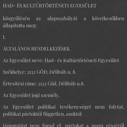
HAD- ÉS KULTÚRTÖRTÉNETI EGYESÜLET
közgyűlésén az alapszabályát a következőkben
állapította meg:
I.
ÁLTALÁNOS RENDELKEZÉSEK
Az Egyesület neve: Had- és Kultúrtörténeti Egyesület
Székhelye: 2132 GÖD, Délibáb u. 8.
Értesítési címe: 2132 Göd, Délibáb u.8.
Az Egyesület jogi személy.
Az Egyesület politikai tevékenységet nem folytat,
politikai pártoktól független, azoktól
támogatást nem fogad el, pártokat a maga részéről