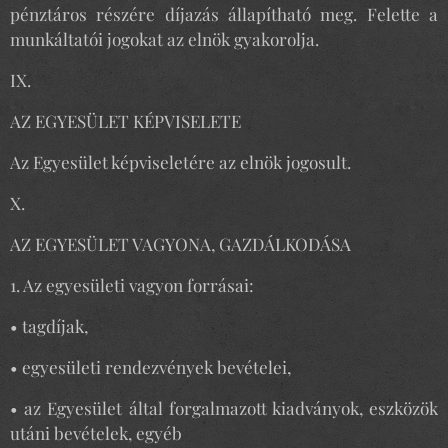
pénztáros részére díjazás állapítható meg. Felette a
munkáltatói jogokat az elnök gyakorolja.
IX.
AZ EGYESÜLET KÉPVISELETE
Az Egyesület képviseletére az elnök jogosult.
X.
AZ EGYESÜLET VAGYONA, GAZDÁLKODÁSA
1. Az egyesületi vagyon forrásai:
• tagdíjak,
• egyesületi rendezvények bevételei,
• az Egyesület által forgalmazott kiadványok, eszközök
utáni bevételek, egyéb