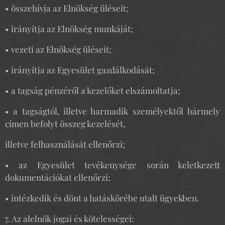
• összehívja az Elnökség üléseit;
• irányítja az Elnökség munkáját;
• vezeti az Elnökség üléseit;
• irányítja az Egyesület gazdálkodását;
• a tagság pénzéről a kezelőket elszámoltatja;
• a tagságtól, illetve harmadik személyektől bármely
címen befolyt összeg kezelését,
illetve felhasználását ellenőrzi;
• az Egyesület tevékenysége során keletkezett
dokumentációkat ellenőrzi;
• intézkedik és dönt a hatáskörébe utalt ügyekben.
7. Az alelnök jogai és kötelességei: