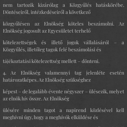
nem tartozik kizárólag a Közgyűlés hatáskörébe.
Döntéseiről, intézkedéseiről a következő
közgyűlésen az Elnökség köteles beszámolni. Az
Elnökség jogosult az Egyesületet terhelő
kötelezettségek és illető jogok vállalásáról – a
Közgyűlés, illetőleg tagok felé beszámolási és
tájékoztatási kötelezettség mellett – dönteni.
4. Az Elnökség valamennyi tag jelenléte esetén
határozatképes. Az Elnökség szükséghez
képest – de legalább évente négyszer – ülésezik, melyet
az elnök hív össze. Az Elnökség
ülésére minden tagot a napirend közlésével kell
meghívni úgy, hogy a meghívók elküldése és