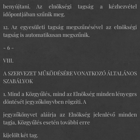
benyújtani. Az elnökségi tagság a kézhezvétel
időpontjában szűnik meg.
12. Az egyesületi tagság megszűnésével az elnökségi
tagság is automatikusan megszűnik.
- 6 -
VIII.
A SZERVEZET MŰKÖDÉSÉRE VONATKOZÓ ÁLTALÁNOS
SZABÁLYOK
1. Mind a Közgyűlés, mind az Elnökség minden lényeges
döntését jegyzőkönyvben rögzíti. A
jegyzőkönyvet aláírja az Elnökség jelenlévő minden
tagja, Közgyűlés esetén további erre
kijelölt két tag.