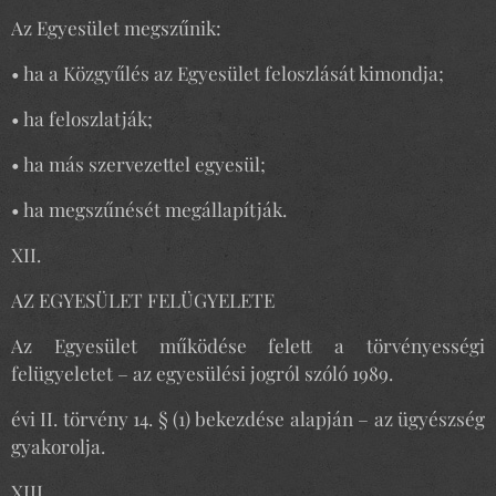
Az Egyesület megszűnik:
• ha a Közgyűlés az Egyesület feloszlását kimondja;
• ha feloszlatják;
• ha más szervezettel egyesül;
• ha megszűnését megállapítják.
XII.
AZ EGYESÜLET FELÜGYELETE
Az Egyesület működése felett a törvényességi
felügyeletet – az egyesülési jogról szóló 1989.
évi II. törvény 14. § (1) bekezdése alapján – az ügyészség
gyakorolja.
XIII.