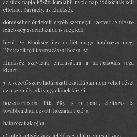
az ülés napja között legalább nyolc nap időköznek kell
eltelnie. Bármely, az Elnökség
döntésében érdekelt egyéb személyt, szervet az ülésre
lehetőség szerint külön is meg kell
hívni. Az Elnökség ügyrendjét maga határozza meg.
Döntéseit nyílt szavazással hozza. Az
Elnökség szavazati eljárásában a tartózkodás joga
kizárt.
5. A vezető szerv határozathozatalában nem vehet részt
az a személy, aki vagy akinek közeli
hozzátartozója [Ptk. 685. § b) pont], élettársa (a
továbbiakban együtt: hozzátartozó) a
határozat alapján
a) kötelezettség vagy felelősség alól mentesül, vagy