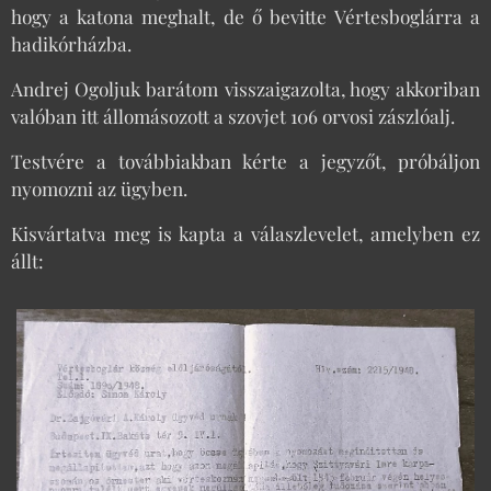
hogy a katona meghalt, de ő bevitte Vértesboglárra a
hadikórházba.
Andrej Ogoljuk barátom visszaigazolta, hogy akkoriban
valóban itt állomásozott a szovjet 106 orvosi zászlóalj.
Testvére a továbbiakban kérte a jegyzőt, próbáljon
nyomozni az ügyben.
Kisvártatva meg is kapta a válaszlevelet, amelyben ez
állt: