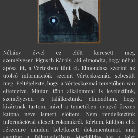
Néhány évvel ez előtt keresett meg
személyesen Figusch Károly, aki elmondta, hogy néhai
apósa itt, a Vértesben tűnt el. Elmondása szerint az
utolsó információik szerint Vérteskozmán sebesült
meg. Feltételezte, hogy a Vérteskozmai temetőben van
eltemetve. Miután több alkalommal is leveleztünk,
személyesen is találkoztunk, elmondtam, hogy
kizártnak tartom, mivel a temetőben nyugvó összes
katona neve ismert előttem. Nem rendelkezünk
információval elesett rokonukról. Kértem, küldjön el a
részemre minden keletkezett dokumentumot, ami
segíthet a felkutatásában. Megküldte hát a kért