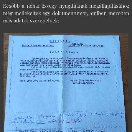
Később a néhai özvegy nyugdíjának megállapításához
még mellékeltek egy dokumentumot, amiben merőben
más adatok szerepelnek: