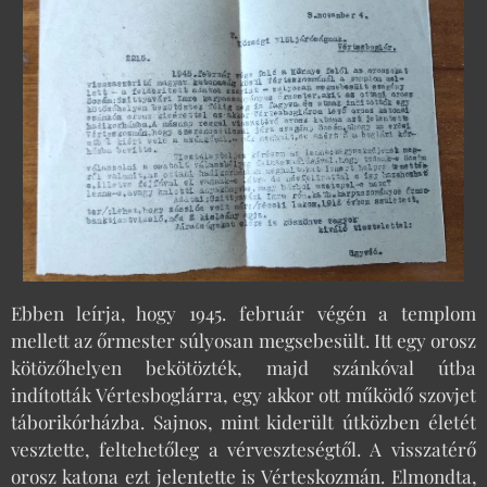
Ebben leírja, hogy 1945. február végén a templom
mellett az őrmester súlyosan megsebesült. Itt egy orosz
kötözőhelyen bekötözték, majd szánkóval útba
indították Vértesboglárra, egy akkor ott működő szovjet
táborikórházba. Sajnos, mint kiderült útközben életét
vesztette, feltehetőleg a vérveszteségtől. A visszatérő
orosz katona ezt jelentette is Vérteskozmán. Elmondta,