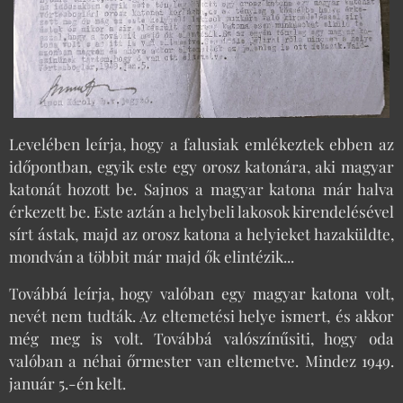
Levelében leírja, hogy a falusiak emlékeztek ebben az
időpontban, egyik este egy orosz katonára, aki magyar
katonát hozott be. Sajnos a magyar katona már halva
érkezett be. Este aztán a helybeli lakosok kirendelésével
sírt ástak, majd az orosz katona a helyieket hazaküldte,
mondván a többit már majd ők elintézik...
Továbbá leírja, hogy valóban egy magyar katona volt,
nevét nem tudták. Az eltemetési helye ismert, és akkor
még meg is volt. Továbbá valószínűsiti, hogy oda
valóban a néhai őrmester van eltemetve. Mindez 1949.
január 5.-én kelt.