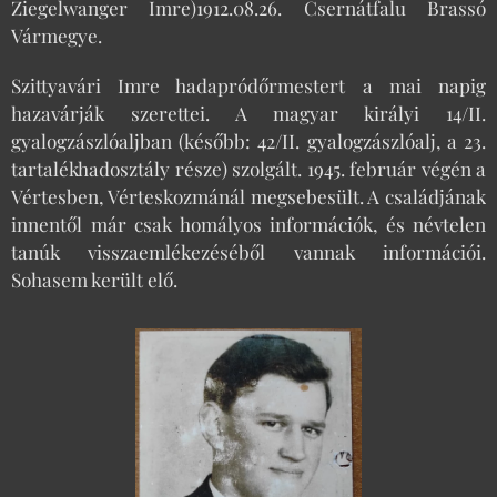
Ziegelwanger Imre)1912.08.26. Csernátfalu Brassó
Vármegye.
Szittyavári Imre hadapródőrmestert a mai napig
hazavárják szerettei. A magyar királyi 14/II.
gyalogzászlóaljban (később: 42/II. gyalogzászlóalj, a 23.
tartalékhadosztály része) szolgált. 1945. február végén a
Vértesben, Vérteskozmánál megsebesült. A családjának
innentől már csak homályos információk, és névtelen
tanúk visszaemlékezéséből vannak információi.
Sohasem került elő.