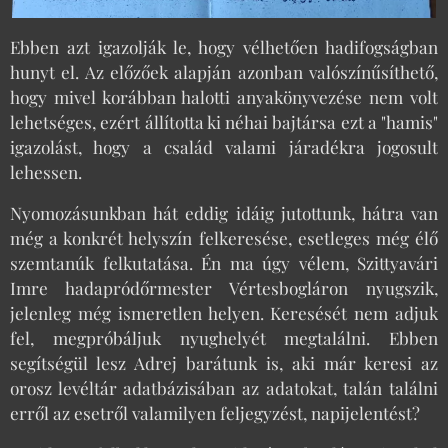
Ebben azt igazolják le, hogy vélhetően hadifogságban
hunyt el. Az előzőek alapján azonban valószínűsíthető,
hogy mivel korábban halotti anyakönyvezése nem volt
lehetséges, ezért állította ki néhai bajtársa ezt a "hamis"
igazolást, hogy a család valami járadékra jogosult
lehessen.
Nyomozásunkban hát eddig idáig jutottunk, hátra van
még a konkrét helyszín felkeresése, esetleges még élő
szemtanúk felkutatása. Én ma úgy vélem, Szittyavári
Imre hadapródőrmester Vértesbogláron nyugszik,
jelenleg még ismeretlen helyen. Keresését nem adjuk
fel, megpróbáljuk nyughelyét megtalálni. Ebben
segítségül lesz Adrej barátunk is, aki már keresi az
orosz levéltár adatbázisában az adatokat, talán találni
erről az esetről valamilyen feljegyzést, napijelentést?