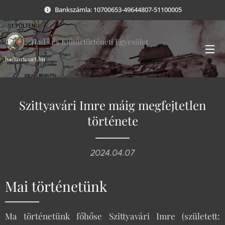
Bankszámla: 10700653-49644807-51100005
Had- és Kultúrtörténeti Egyesület
hadtortenet.hu
Szittyavári Imre máig megfejtetlen
története
2024.04.07
Mai történetünk
Ma történetünk főhőse Szittyavári Imre (született: