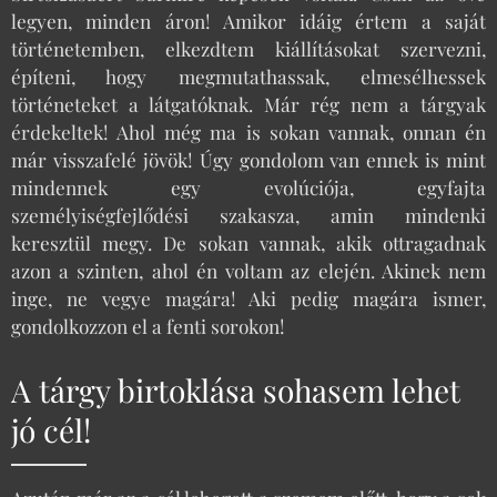
legyen, minden áron! Amikor idáig értem a saját
történetemben, elkezdtem kiállításokat szervezni,
építeni, hogy megmutathassak, elmesélhessek
történeteket a látgatóknak. Már rég nem a tárgyak
érdekeltek! Ahol még ma is sokan vannak, onnan én
már visszafelé jövök! Úgy gondolom van ennek is mint
mindennek egy evolúciója, egyfajta
személyiségfejlődési szakasza, amin mindenki
keresztül megy. De sokan vannak, akik ottragadnak
azon a szinten, ahol én voltam az elején. Akinek nem
inge, ne vegye magára! Aki pedig magára ismer,
gondolkozzon el a fenti sorokon!
A tárgy birtoklása sohasem lehet
jó cél!