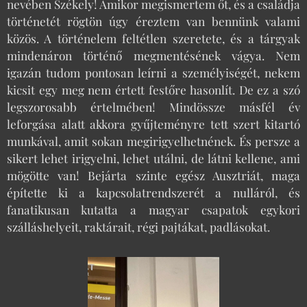
nevében Székely! Amikor megismertem őt, és a családja
történetét rögtön úgy éreztem van bennünk valami
közös. A történelem feltétlen szeretete, és a tárgyak
mindenáron történő megmentésének vágya. Nem
igazán tudom pontosan leírni a személyiségét, nekem
kicsit egy meg nem értett festőre hasonlít. De ez a szó
legszorosabb értelmében! Mindössze másfél év
leforgása alatt akkora gyűjteményre tett szert kitartó
munkával, amit sokan megirigyelhetnének. És persze a
sikert lehet irigyelni, lehet utálni, de látni kellene, ami
mögötte van! Bejárta szinte egész Ausztriát, maga
építette ki a kapcsolatrendszerét a nulláról, és
fanatikusan kutatta a magyar csapatok egykori
szálláshelyeit, raktárait, régi pajtákat, padlásokat.