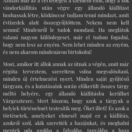
Azután már az a cél lebegett a szemem előtt, hogy a sok
vándorkiállítás után végre egy állandó kiállítást
hozhassak létre, közkinccsé tudjam tenni mindazt, amit
évtizedek alatt összegyűjtöttem. Nekem nem kell
semmi! Mindenről le tudok mondani. Ha meglátok
valami nagyon különlegeset, már el tudom fogadni,
hogy nem lesz az enyém. Nem lehet minden az enyém,
és nem akarom mindenáron birtokolni!
Most, amikor itt állok annak az útnak a végén, amit már
régóta terveztem, szerettem volna megvalósítani,
minden új értelmezést nyert. Minden saját gyűjtésű
tárgyam, és a kutatásaink során előkerült összes tárgy
méltó helyére, egy állandó kiállításba kerülhet
Várgesztesre. Mert hiszem, hogy azok a tárgyak a
helyiek történelmét testesítik meg. Őket illeti! És azok a
történetek, amelyeket elmesél majd ez a kiállítás,
azokról szól, akik szerették a hazájukat, és meghalni
mentek oda azokba a falvakba, tanyákba a haza