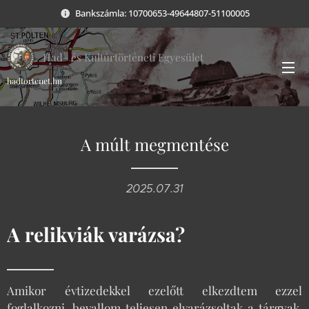
Bankszámla: 10700653-49644807-51100005
Had- és Kultúrtörténeti Egyesület
hadtortenet.hu
A múlt megmentése
2025.07.31
A relikviák varázsa?
Amikor évtizedekkel ezelőtt elkezdtem ezzel
foglalkozni, bevallom teljesen elvarázsoltak a tárgyak,