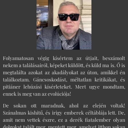
Folyamatosan végig kísértem az útjait, beszámolt
nekem a találásairól, képeket küldött, és küld ma is. Ő is
megtalálta azokat az akadályokat az úton, amikkel én
találkoztam. Gáncsoskodást, méltatlan kritikákat, és
pitiáner lehúzási kísérleteket. Mert ugye mondtam,
ennek is meg van az evolúciója!
De sokan ott maradnak, ahol az elején voltak!
Szánalmas kishitű, és irigy emberek céltáblája lett. De,
amit nem vettek észre, ez a derék fiatalember olyan
dolgokat talált meg, mentett meg, amelyet itthon sokan