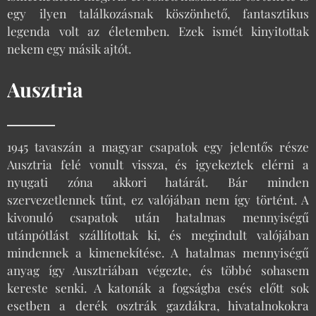
egy ilyen találkozásnak köszönhető, fantasztikus
legenda volt az életemben. Ezek ismét kinyitottak
nekem egy másik ajtót.
Ausztria
1945 tavaszán a magyar csapatok egy jelentős része
Ausztria felé vonult vissza, és igyekeztek elérni a
nyugati zóna akkori határát. Bár minden
szervezetlennek tűnt, ez valójában nem így történt. A
kivonuló csapatok után hatalmas mennyiségű
utánpótlást szállítottak ki, és megindult valójában
mindennek a kimenekítése. A hatalmas mennyiségű
anyag így Ausztriában végezte, és többé sohasem
kereste senki. A katonák a fogságba esés előtt sok
esetben a derék osztrák gazdákra, hivatalnokokra