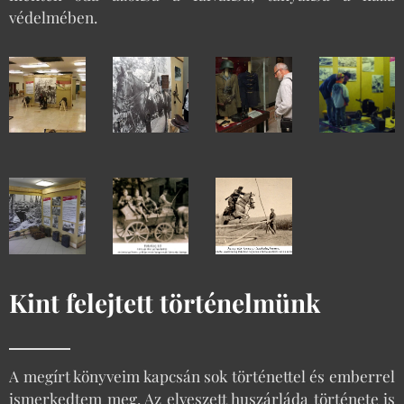
védelmében.
Kint felejtett történelmünk
A megírt könyveim kapcsán sok történettel és emberrel
ismerkedtem meg. Az elveszett huszárláda története is