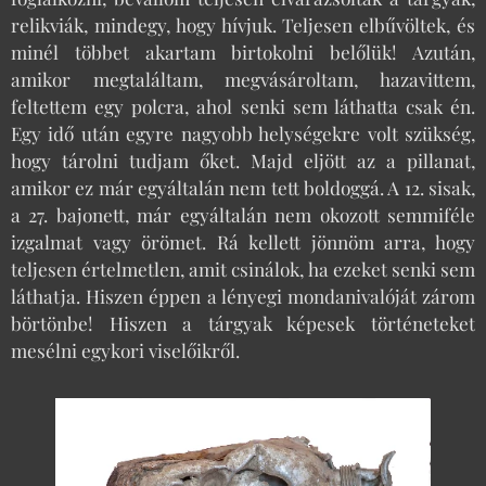
relikviák, mindegy, hogy hívjuk. Teljesen elbűvöltek, és
minél többet akartam birtokolni belőlük! Azután,
amikor megtaláltam, megvásároltam, hazavittem,
feltettem egy polcra, ahol senki sem láthatta csak én.
Egy idő után egyre nagyobb helységekre volt szükség,
hogy tárolni tudjam őket. Majd eljött az a pillanat,
amikor ez már egyáltalán nem tett boldoggá. A 12. sisak,
a 27. bajonett, már egyáltalán nem okozott semmiféle
izgalmat vagy örömet. Rá kellett jönnöm arra, hogy
teljesen értelmetlen, amit csinálok, ha ezeket senki sem
láthatja. Hiszen éppen a lényegi mondanivalóját zárom
börtönbe! Hiszen a tárgyak képesek történeteket
mesélni egykori viselőikről.