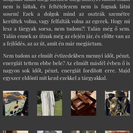
nem is láttak, és feltételezem nem is fognak látni
sosem! Ezek a dolgok mind az osztrák szemétre
kerültek volna, vagy felfalták volna az egerek. Hogy mi
lesz a tárgyak sorsa, nem tudom?! Talán még ő sem.
Talán ennek az útnak még az elején jár, és előtte van az
a fejlődés, az az út, amit én már megjártam.
Nem tudom az elmúlt évtizedekben mennyi időt, pénzt,
energiát tettem ebbe bele? Az elmúlt másfél évben ő is
nagyon sok időt, pénzt, energiát fordított erre. Majd
egyszer eldönti mit kezd ezekkel a tárgyakkal.