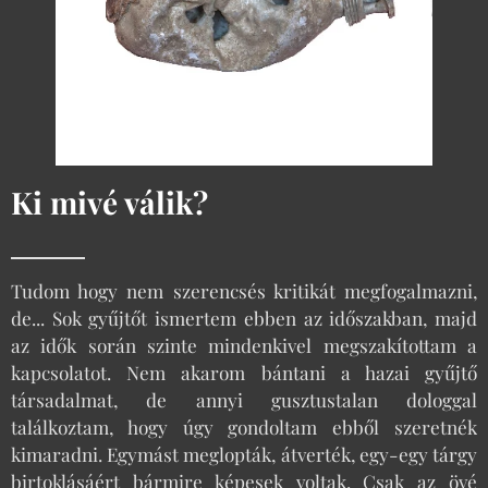
Ki mivé válik?
Tudom hogy nem szerencsés kritikát megfogalmazni,
de... Sok gyűjtőt ismertem ebben az időszakban, majd
az idők során szinte mindenkivel megszakítottam a
kapcsolatot. Nem akarom bántani a hazai gyűjtő
társadalmat, de annyi gusztustalan dologgal
találkoztam, hogy úgy gondoltam ebből szeretnék
kimaradni. Egymást meglopták, átverték, egy-egy tárgy
birtoklásáért bármire képesek voltak. Csak az övé