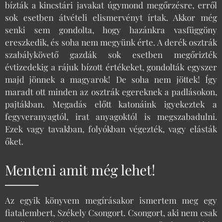
bízták a kincstári javakat úgymond megőrzésre, erről
sok esetben átvételi elismervényt írtak. Akkor még
senki sem gondolta, hogy hazánkra vasfüggöny
ereszkedik, és soha nem megyünk érte. A derék osztrák
szabálykövető gazdák sok esetben megőrizték
évtizedekig a rájuk bízott értékeket, gondolták egyszer
majd jönnek a magyarok! De soha nem jöttek! Így
maradt ott minden az osztrák egereknek a padlásokon,
pajtákban. Megadás előtt katonáink igyekeztek a
fegyveranyagtól, irat anyagoktól is megszabadulni.
Ezek vagy tavakban, folyókban végezték, vagy elásták
őket.
Menteni amit még lehet!
Az egyik könyvem megírásakor ismertem meg egy
fiatalembert, Székely Csongort. Csongort, aki nem csak