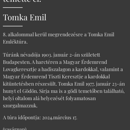
Tomka Emil
8. alkalommal kerül megrendezésre a Tomka Emil
Emléktúra.
Túránk névadója 1903. január 2-án született
Budapesten. A harctéren a Magyar Érdemrend
Lovagkeresztje a hadiszalagon a kardokkal, valamint a
Magyar Érdemrend Tiszti Keresztje a kardokkal
kitüntetésben részesült. Tomka Emil 1977. január 23-án
hunyt el Gödön. Sírja ma is a gödi temetőben található,
helyi oltalom alá helyezését folyamatosan
szorgalmazzuk.
A túra időpontja: 2024.március 17.
(vasárnap)