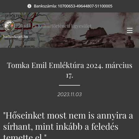
Bankszámla: 10700653-49644807-51100005
Had- és Kultúrtörténeti Egyesület
hadtortenet.hu
Tomka Emil Emléktúra 2024. március
17.
2023.11.03
"Hőseinket most nem is annyira a
sírhant, mint inkább a feledés
temette el."