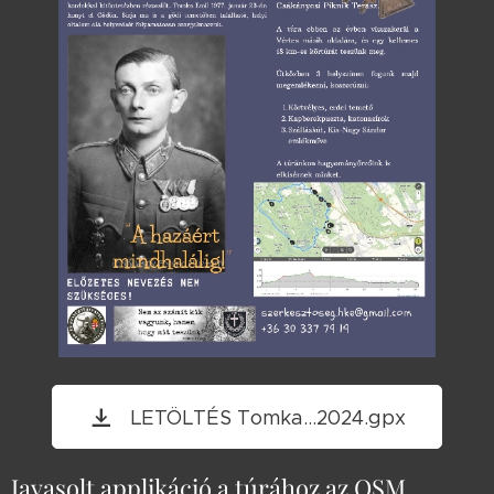
LETÖLTÉS Tomka...2024.gpx
Javasolt applikáció a túrához az OSM