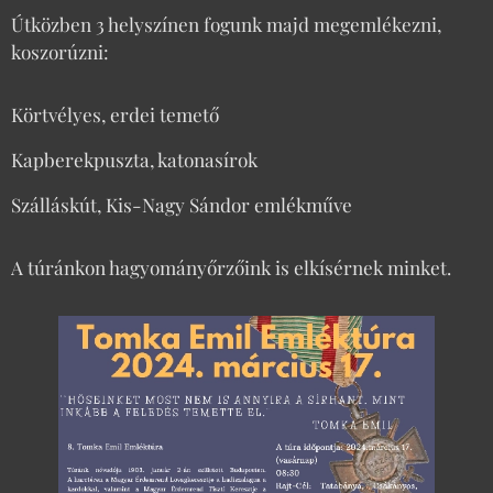
Útközben 3 helyszínen fogunk majd megemlékezni,
koszorúzni:
Körtvélyes, erdei temető
Kapberekpuszta, katonasírok
Szálláskút, Kis-Nagy Sándor emlékműve
A túránkon hagyományőrzőink is elkísérnek minket.