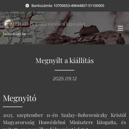
Bankszámla: 10700653-49644807-51100005
Had- és Kultúrtörténeti Egyesület
hadtortenet.hu
Megnyílt a kiállítás
2025.09.12
Megnyitó
2025. szeptember 11-én Szalay-Bobrovniczky Kristóf
Magyarország Honvédelmi Minisztere látogatta, és