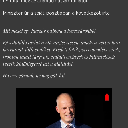
nyitotta meg az állandó huszár tárlatot.
Miniszter úr a saját posztjában a következőt írta:
Mit mesél egy huszár naplója a lövészárokból.
Egyedülálló tárlat nyílt Várgesztesen, amely a Vértes hősi
harcainak állít emléket. Eredeti fotók, visszaemlékezések,
fronton talált tárgyak, családi ereklyék és kitüntetések
teszik különlegessé ezt a kiállítást.
Ha erre járnak, ne hagyják ki!