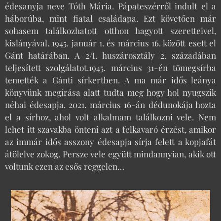
édesanyja neve Tóth Mária. Pápateszérről indult el a
háborúba, mint fiatal családapa. Ezt követően már
sohasem találkozhatott otthon hagyott szeretteivel,
kislányával. 1945. január 1. és március 16. között esett el
Gánt határában. A 2/I. huszárosztály 2. századában
teljesített szolgálatot.1945. március 31-én tömegsírba
temették a Gánti sírkertben. A ma már idős leánya
könyvünk megírása alatt tudta meg hogy hol nyugszik
néhai édesapja. 2021. március 16-án dédunokája hozta
el a sírhoz, ahol volt alkalmam találkozni vele. Nem
lehet itt szavakba önteni azt a felkavaró érzést, amikor
az immár idős asszony édesapja sírja felett a kopjafát
átölelve zokog. Persze vele együtt mindannyian, akik ott
voltunk ezen az esős reggelen…