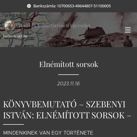
Bankszámla: 10700653-49644807-51100005
Had- és Kultúrtörténeti Egyesület
hadtortenet.hu
Elnémított sorsok
2023.11.16
KÖNYVBEMUTATÓ – SZEBENYI
ISTVÁN: ELNÉMÍTOTT SORSOK –
MINDENKINEK VAN EGY TÖRTÉNETE