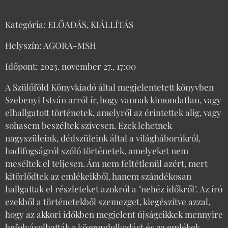
Kategória: ELŐADÁS, KIÁLLÍTÁS
Helyszín: AGORA-MSH
Időpont: 2023. november 27., 17:00
A Szülőföld Könyvkiadó által megjelentetett könyvben
Szebenyi István arról ír, hogy vannak kimondatlan, vagy
elhallgatott történetek, amelyről az érintettek alig, vagy
sohasem beszéltek szívesen. Ezek lehetnek
nagyszüleink, dédszüleink által a világháborúkról,
hadifogságról szóló történetek, amelyeket nem
meséltek el teljesen. Ám nem feltétlenül azért, mert
kitörlődtek az emlékeikből, hanem szándékosan
hallgattak el részleteket azokról a "nehéz időkről". Az író
ezekből a történetekből szemezget, kiegészítve azzal,
hogy az akkori időkben megjelent újságcikkek mennyire
befolyásolhatták a közgondolkodást és az emlékek