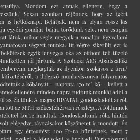
gyensúlya. Mondom ezt annak ellenére, hogy a
veszünk." Sokan azonban rájönnek, hogy az ígért
n is hétköznapi. Belátják, nem is olyan rossz kis
tja egyéni gondját-baját, törődünk vele, nem csupán
cokat látok, mikor végig megyek a vonalon. Egyvalami
yamatosan végzett munka. Itt végre sikerült ezt is
ekötések egyik lényeges oka az otthoni téli tüzelő
Mindketten jól jártunk. A Szolnoki ÁEG Abádszalóki
 embereim megkapták az ilyenkor szokásos 2 ûrm³
 kifizetéséről, a dolgozó munkaviszonya folyamatos
ödtettük a kőbányát – naponta 170 m³ kő –, kellett a
, ennek ellenére minden napra tudtunk munkát adni a
öl az életünk. A magas HIVATAL gondoskodott arról,
 tartott az MTH székesfehérvári részlege. A földimnek
sztelettel körbe imádtuk. Gondoskodtunk róla, hintón
 volt elégedve, távozásakor köszönetet is mondott. Én
ptam egy értesítést: 100 Ft-ra büntetnek, mert 7
etett, ezeket a könyveket a beolvadt Vérteskozmai