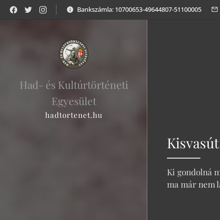
Bankszámla: 10700653-49644807-51100005
Had- és Kultúrtörténeti
Egyesület
hadtortenet.hu
Kisvasút
Ki gondolná m
ma már nem lá