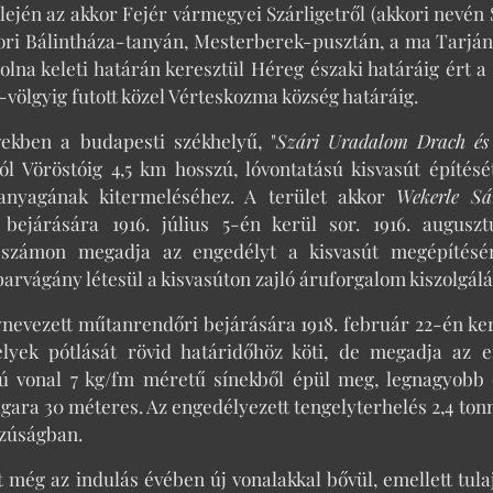
lején az akkor Fejér vármegyei Szárligetről (akkori nevén 
ori Bálintháza-tanyán, Mesterberek-pusztán, a ma Tarján
stolna keleti határán keresztül Héreg északi határáig ért a
-völgyig futott közel Vérteskozma község határáig.
vekben a budapesti székhelyű, "
Szári Uradalom Drach és
ól Vöröstóig 4,5 km hosszú, lóvontatású kisvasút építésé
anyagának kitermeléséhez. A terület akkor
Wekerle Sá
i bejárására 1916. július 5-én kerül sor. 1916. augusz
16 számon megadja az engedélyt a kisvasút megépítésé
parvágány létesül a kisvasúton zajló áruforgalom kiszolgálá
ynevezett műtanrendőri bejárására 1918. február 22-én ker
melyek pótlását rövid határidőhöz köti, de megadja az
ú vonal 7 kg/fm méretű sínekből épül meg, legnagyobb 
gara 30 méteres. Az engedélyezett tengelyterhelés 2,4 tonn
szúságban.
t még az indulás évében új vonalakkal bővül, emellett tula