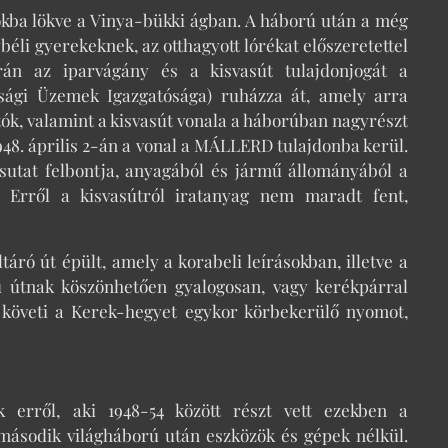
kba lökve a Vinya-bükki ágban. A háború után a még
béli gyerekeknek, az otthagyott lórékat előszeretettel
rán az iparvágány és a kisvasút tulajdonjogát a
ági Üzemek Igazgatósága) ruházza át, amely arra
atók, valamint a kisvasút vonala a háborúban nagyrészt
48. április 2-án a vonal a MÁLLERD tulajdonba kerül.
sutat felbontja, anyagából és jármű állományából a
. Erről a kisvasútról iratanyag nem maradt fent,
áró út épült, amely a korabeli leírásokban, illetve a
ú útnak köszönhetően gyalogosan, vagy kerékpárral
m követi a Kerek-hegyet egykor körbekerülő nyomot,
 erről, aki 1948-54 között részt vett ezekben a
második világháború után eszközök és gépek nélkül.