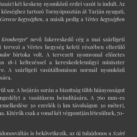
Szaár) két keskeny nyomközű erdei vasút is indult. Az
 községhez tartozó Tornyópusztán át Tarján nyugati,
Gerecse hegységben
, a másik pedig a
Vértes hegységben
 Kronberger
" nevű fakereskedő cég a mai szárligeti
t tervezi a Vértes hegység keleti részében elterülő
ndor
birtoka volt. A tervezett nyomvonal előzetes
tus 18-i keltezéssel a kereskedelemügyi miniszter
re. A szárligeti vasútállomáson normál nyomközű
sára.
ül sor. A bejárás során a bizottság több hiányosságot
 engedélyt a vasútüzem beindítására. A 760 mm-es
emelkedése 30 ezrelék (1 km távolságon 30 méter),
a. Kitérők csak a vonal két végpontján létesülnek, 70-
jdonosváltás is bekövetkezik, az új tulajdonos a
Szári