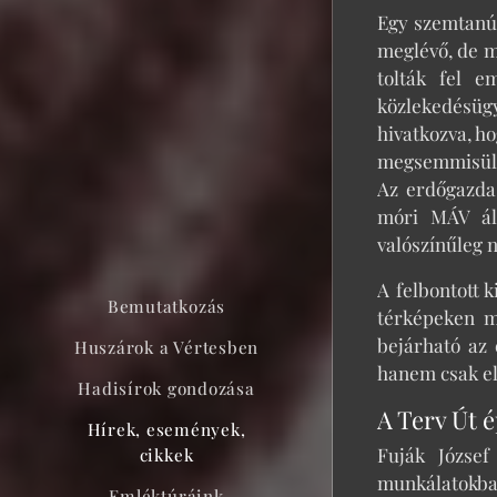
Egy szemtanú 
meglévő, de má
tolták fel e
közlekedésüg
hivatkozva, ho
megsemmisült,
Az erdőgazda
móri MÁV áll
valószínűleg 
A felbontott k
Bemutatkozás
térképeken m
bejárható az
Huszárok a Vértesben
hanem csak elh
Hadisírok gondozása
A Terv Út é
Hírek, események,
Fuják József
cikkek
munkálatokban
Emléktúráink