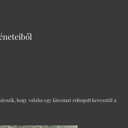
téneteiből
ározik, hogy valaha egy kisvonat robogott keresztül a