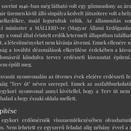
szerint 1946-ban még látható volt egy gőzmozdony az áro
r üzemen kívül álló sínpálya kedvelt játszótere volt a hely
melkedőkre, majd legurultak velük. Az államosítás so
yi miniszter a MÁLLERD-re (Magyar Állami Erdőgazdas
gy a vonal által érintett erdők letermelt állapotban találh
 a létesítményeket nem kívánja átvenni. Ennek ellenére 19
ság a további dézsmálások elkerülése érdekében a kisva
omásról kiindulva tervez erdészeti kisvasutat építeni
nem épült meg.
isvasút nyomvonalán az ötvenes évek elejére erdészeti felt
áig "Terv út" néven szerepel. Ennek az aszfaltburkolat
 egykori nyomvonal annyi kivétellel, hogy a Terv út ne
alad a hegy északi oldala mellett.
pítése
 egykori erdőmérnök visszaemlékezésében olvashatunk
. Nem lehetett ez egyszerű feladat alig néhány évvel a 