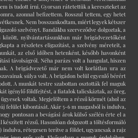
m is tudott írni. Gyorsan rátetettük a kereszteket az
omra, azonnal befizettem. Rosszul tettem, egy hetet
ű vétkesnek. Nem bosszankodtam, miért legyek kétszer
igazoló szelvényt. Bandákba szerveződve dolgoztak, a
 között, nyilvántartásunkban már brigádvezetőként
kapta a részletes eligazítást, a szelvény méreteit, a
 munkát, az első időben hetenként, később havonként
llítási távolságról. Néha parázs volt a hangulat, hiszen
ak. A brigádvezető már nem volt korlátlan ura az
szavainak súlya volt. A brigádon belül egyenlő bérért
kodott. A munkát testre szabottan osztották fel maguk
t igénylő földfejtést, a fiatalok talicskáztak, az öreg,
n ügyesek voltak. Megjelöltem a rézsű körmét (ahol az
 új felület kibontását. Akár 5-6 m magasból is indulva,
hogy pontosan a bevágási árok külső szélén érte el a
l készített rézsű. Hasonlóan dolgozott a töltésformáló
) indulva, rétegesen terítve a földet, ugyancsak a rajz
r még igen erős volt. Elsősorban a maguk érdekében.