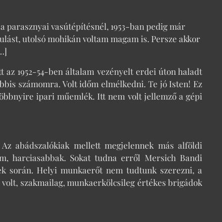
t a parasznyai vasútépítésnél, 1953-ban pedig már
akulást, utolsó mohikán voltam magam is. Persze akkor
…]
 az 1952-54-ben általam vezényelt erdei úton haladt
ábbis számomra. Volt időm elmélkedni. Te jó Isten! Ez
öbbnyire ipari műemlék. Itt nem volt jellemző a gépi
 Az abádszalókiak mellett megjelennek más alföldi
ám, harciasabbak. Sokat tudna erről Mersich Bandi
lek során. Helyi munkaerőt nem tudtunk szerezni, a
 volt, szakmailag, munkaerkölcsileg értékes brigádok