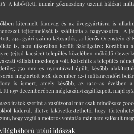
 Rt.
A kibővített, immár gőzmozdony üzemű hálózat műtan
dőkben kitermelt faanyag és az üveggyártásra is alkal
ehenészet tejtermelését is szállította a nagyvasútra. A
tott, 2445 gyári számú kétcsatlós, 50 lóerős Orenstein
őélete is, nem újkorában került Szárligetre: Korábban 
czyce (ejtsd kacsice) település közelében működő Gewer
ászati vállalat mozdonya volt. Katschitz a település néme
etileg 750 mm-es nyomtávval épült, később alakított
során megtartott 1918. december 12-i műtanrendőri bejár
ony is ismert, amely később, az 1920-as években a fe
 Itt 1957 decemberében még kazánvizsgát kapott, majd 1964
mazó iratok szerint a vasútvonal már csak mindössze 7000 
ból kiderül, illetve kikövetkeztethető, hogy történhet
zínű, hogy végül a motoros vontatás már nem valósult meg
világháború utáni időszak