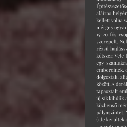
Építésvezetősé
aláírás helyé
kellett volna
mérges ugyana
15-20 fős cs
szerepelt. Ne
rézsű hajláss
kétszer. Vele 
egy számukra
embereinek, de
dolgoztak, al
között. A deré
tapasztalt em
új sík kibújik
közbenső méré
pályaszintet. 
(ide kerültek 
szerinti pont