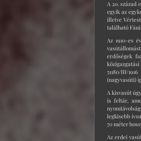
A 20. század e
egyik az egyk
illetve Vérte
található Fáni
Az 1910-es é
vasútállomást
erdőségek fa
közigazgatás
51180/III/19
(nagyvasúti) i
A kisvasút úg
is feltár, a
nyomtávolság
legkisebb ívsu
70 méter hos
Az erdei vasú