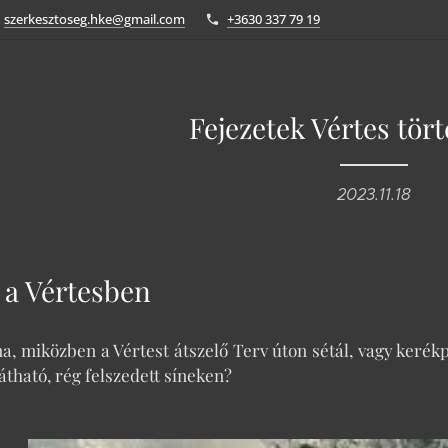
szerkesztoseg.hke@gmail.com
+3630 337 79 19
Fejezetek Vértes tör
2023.11.18
 a Vértesben
a, miközben a Vértest átszelő Terv úton sétál, vagy kerékp
tható, rég felszedett síneken?