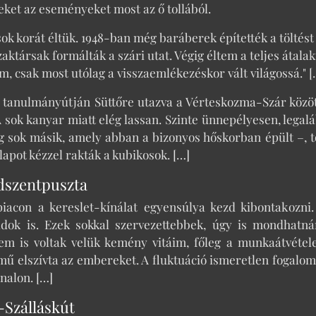
eket az eseményeket most az ő tollából.
sok korát éltük. 1948-ban még baráberek építették a töltés
aktársak formálták a szári utat. Végig éltem a teljes átal
, csak most utólag a visszaemlékezéskor vált világossá." [
 tanulmányútján Süttőre utazva a Vérteskozma-Szár között
A sok kanyar miatt elég lassan. Szinte ünnepélyesen, legal
g sok másik, amely abban a bizonyos hőskorban épült –, t
apot kézzel rakták a kubikosok. […]
dszentpuszta
iacon a kereslet-kínálat egyensúlya kezd kibontakozni.
ádok is. Ezek sokkal szervezettebbek, úgy is mondhatn
kem is voltak velük kemény vitáim, főleg a munkaátvéte
mű elszívta az embereket. A fluktuáció ismeretlen fogalom
nalon. […]
-Szálláskút