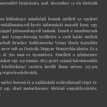
rendőri bejárására 1918. december 12-én történik
mas különleges minőségű homok mellett az egykori
 járműállományról kevés információ maradt fenn: egy
 & Koppel gőzmozdonyról tudunk. Ennek a mozdonynak
a mai Lengyelország területén a cseh határ mellett
kschaft Brucker Kohlenwerke Venus Marie Katschitz
t neve volt az Osztrák-Magyar Monarchia idején. Ez a
ák át 760 mm-es nyomtávra. Emellett a gőzüzemre
áskor egy 9,9 tonnás 2833 gyári számú háromcsatlós
lsőtárkányi vasútra került Ilona néven, 357.309
 végén leselejtezték.
méter hosszú és a szálláskúti erdészháznál véget ér.
ett egy dízel motorüzemre történő engedélyeztetés,
.