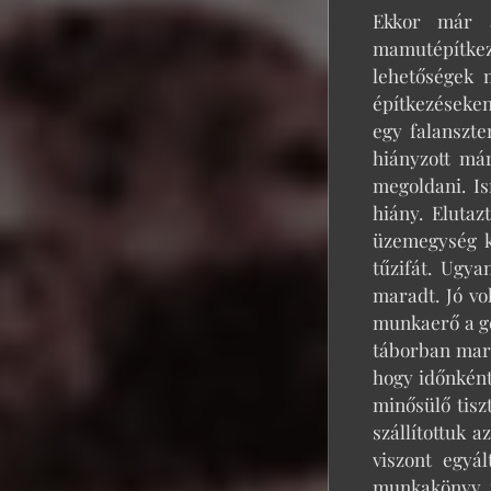
Ekkor már a
mamutépítkez
lehetőségek 
építkezéseken
egy falanszte
hiányzott már
megoldani. Is
hiány. Elutaz
üzemegység k
tűzifát. Ugya
maradt. Jó vo
munkaerő a gé
táborban mara
hogy időnként
minősülő tisz
szállítottuk 
viszont egyá
munkakönyv n