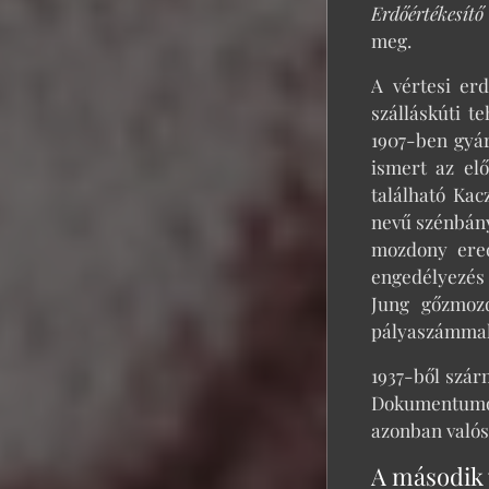
Erdőértékesítő
meg.
A vértesi er
szálláskúti t
1907-ben gyár
ismert az el
található Ka
nevű szénbány
mozdony ered
engedélyezés 
Jung gőzmozd
pályaszámmal.
1937-ből szár
Dokumentumok
azonban valós
A második 