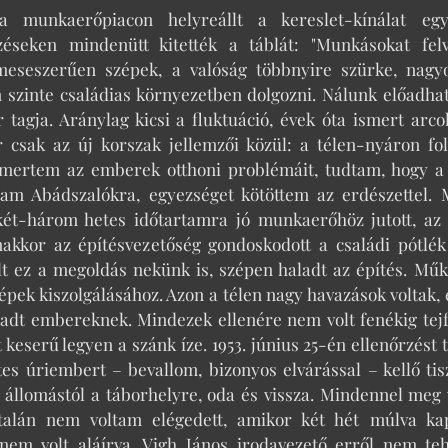
 munkaerőpiacon helyreállt a kereslet-kínálat e
éseken mindenütt kitették a táblát: "Munkásokat fel
meseszerűen szépek, a valóság többnyire szürke, nagyo
 szinte családias környezetben dolgozni. Nálunk előadha
r tagja. Aránylag kicsi a fluktuáció, évek óta ismert ar
 csak az új korszak jellemzői közül: a télen-nyáron fol
mertem az emberek otthoni problémáit, tudtam, hogy a b
tam Abádszalókra, egyezséget kötöttem az erdészettel. 
ét-három hetes időtartamra jó munkaerőhöz jutott, az
nakkor az építésvezetőség gondoskodott a családi pótlék
lt ez a megoldás nekünk is, szépen haladt az építés. Műk
pek kiszolgálásához. Azon a télen nagy havazások voltak
dt embereknek. Mindezek ellenére nem volt fenékig tejf
 keserű legyen a szánk íze. 1953. június 25-én ellenőrzést
tes úriembert – bevallom, bizonyos elvárással – kellő ti
az állomástól a táborhelyre, oda és vissza. Mindennel meg
ltalán nem voltam elégedett, amikor két hét múlva ka
em volt aláírva. Vigh János irodavezető erről nem teh