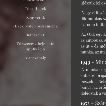
Idézzük fel ez
Túra tippek
"Nagy változá
Könyveink
földmunkás sz
ezt nem tudtam
Hírek, videó beszámolók
"Az OEE egyik
Kapcsolat
az autóbusz. 
Tűzszerész bejelentő
az út – és mé
applikáció
munka, az útal
Alapszabály
1949 – Min
"A munkaerőp
kubikos brig
beszélni. Ne
bánya, az erő
dolgoztak a vo
1952 – Szár