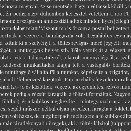
g hozta magával. Az se mentség, hogy a vétkesek közül 3 ne
re, én pedig nagy dühömben keresztet vetettem a 100 Ft-
 várnom: országosan amnesztiát adtak minden ilyen jelleg
zon dolog miatt? Viszont ma is őrzőm a postai befizetést 
oportnak a vezére a bandagazda volt. Legalábbis egymás
ki adtuk ki a szelvényt, a töltésbevágás mérő jegyeit; meg
zögét, a műtárgyak helyét stb. Tőle vettük át a végzett
folyt a vita a talajosztályról, a karolt mennyiségről, a szá
 kedvező munkaátadás alapja lett a vastagabb borítékn
 minthogy õ vállalta föl a munkát, képviselte a brigádot, 
ig akadt "félpénzes" közöttük. Patriarchális fegyelem ural
khad (25-40 év közöttiek) végezte az egyenletes, szívós munká
berek pedig a rézsűt faragták, a töltést formálták. Nagyo
 a földből), és a kubikos megkezdte – mintegy szobrász – az
s, segéd műszer nélkül olyan precízen faragta a földet, 
Nem volt hasas, de még horpadt mellű sem a jó kubikos álta
a már fáradékonyabb öregek), aki a töltés lábától (talppont
on ért föl a pályaszintre. Említettem a fegyelmet. Akko