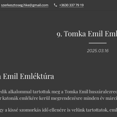
szerkesztoseg.hke@gmail.com
+3630 337 79 19
9. Tomka Emil Em
2025.03.16
a Emil Emléktúra
dik alkalommal tartottuk meg a Tomka Emil huszáralezred
r katonák emlékére kerül megrendezésre minden év márci
y a kissé szomorkás idő ellenére is velünk tartottatok, em