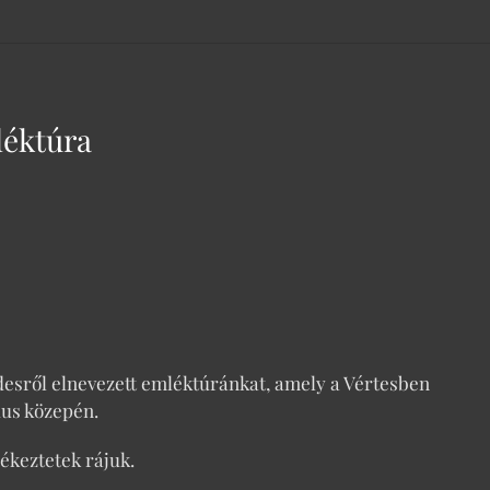
léktúra
esről elnevezett emléktúránkat, amely a Vértesben
us közepén.
lékeztetek rájuk.