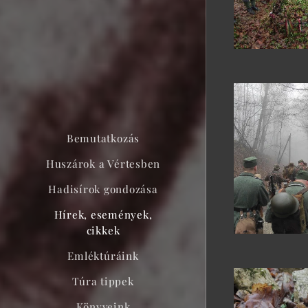
Bemutatkozás
Huszárok a Vértesben
Hadisírok gondozása
Hírek, események,
cikkek
Emléktúráink
Túra tippek
Könyveink