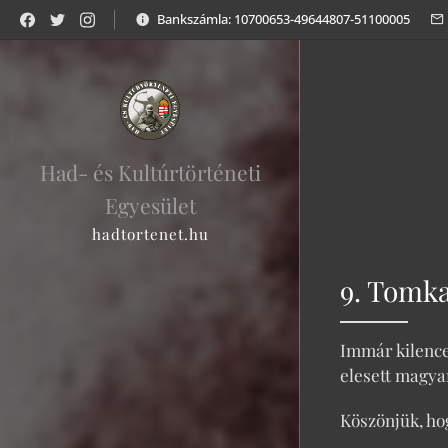
Bankszámla: 10700653-49644807-51100005
Had- és Kultúrtörténeti
Egyesület
hadtortenet.hu
9. Tomk
Immár kilence
elesett magya
Köszönjük, hog