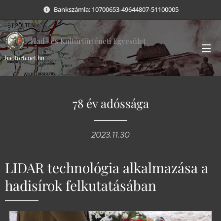
Bankszámla: 10700653-49644807-51100005
Had- és Kultúrtörténeti Egyesület
hadtortenet.hu
78 év adóssága
2023.11.30
LIDAR technológia alkalmazása a
hadisírok felkutatásában