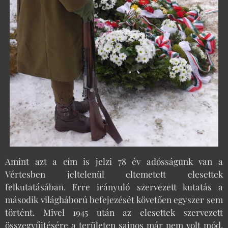
Amint azt a cím is jelzi 78 év adósságunk van a
Vértesben jeltelenül eltemetett elesettek
felkutatásában. Erre irányuló szervezett kutatás a
második világháború befejezését követően egyszer sem
történt. Mivel 1945 után az elesettek szervezett
összegyűjtésére a területen sajnos már nem volt mód,