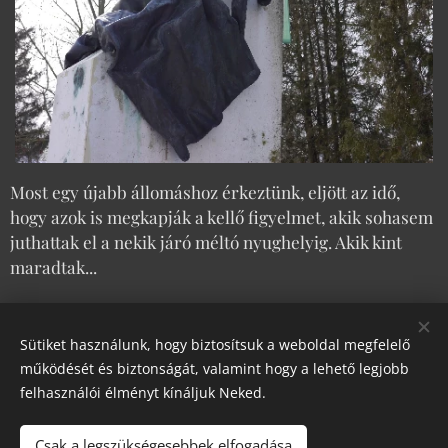
Most egy újabb állomáshoz érkeztünk, eljött az idő,
hogy azok is megkapják a kellő figyelmet, akik sohasem
juthattak el a nekik járó méltó nyughelyig. Akik kint
maradtak...
Share
Sütiket használunk, hogy biztosítsuk a weboldal megfelelő
működését és biztonságát, valamint hogy a lehető legjobb
felhasználói élményt kínáljuk Neked.
Had- és Kultúrtörténeti Egyesület
Csak a legszükségesebbek elfogadása