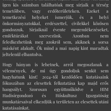
igen kis számban találhatóak meg sírjaik a térség
temetőiben, vagy erdőterületeken. Ezeket a
temetkezési helyeket ismerjük, és a helyi
önkormányzatokkal, erdészettel, civilekkel közösen
gondozzuk. Sírjaiknál évente megemlékezéseket,
emléktúrákat szervezünk. Azonban nem
feledkezhetünk meg azokról sem, akiknek a sorsa
másként alakult. Ők mind a mai napig kint maradtak
jeltelenül elhantolva.
Hogy hányan is lehetnek, arról megoszlanak a
vélemények, de mi úgy gondoljuk senkit sem
hagyhatunk kint! 2024-től kezdődően kutatásaink
fókuszában az elesettek felkutatása kap majd erős
hangsúlyt. Szorosan együttműködve a HIM
Hadisírgondozó és Hőskultusz Igazgatóság
munkatársaival elkezdjük a területen az elesettek utáni
kutatásainkat.