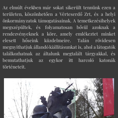
Az elmúlt években már sokat sikerült tennünk ezen a
területen, köszönhetően a Vérteserdő Zrt, és a helyi
önkormányzatok támogatásainak. A temetkezésihelyek
megszépültek, és folyamatosan bővül azoknak a
rendezvényeknek a köre, amely emlékeztet minket
elesett hőseink küzdelmeire. Talán rövidesen
megnyithatjuk állandó kiállításunkat is, ahol a látogatók
találkozhatnak az általunk megtalált tárgyakkal, és
bemutathatjuk az egykor itt harcoló katonák
történeteit.