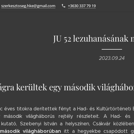
szerkesztoseg.hke@gmail.com
+3630 337 79 19
JU 52 lezuhanásának
2023.09.24
ágra kerültek egy második világháború
 éves titokra derítettek fényt a Had- és Kultúrtörténeti 
 második világháborús rejtély részleteit. A Had- és 
 kutató, Szebenyi István a helyszínen, Csákvár közlébe
második világháborúban
itt a hegyekbe csapódott gé