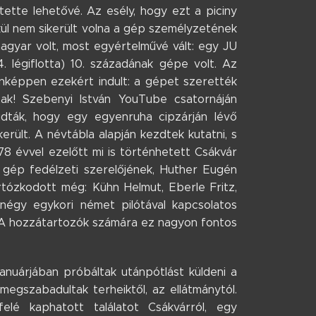
ette lehetővé. Az esély, hogy ezt a piciny
lkül nem sikerült volna a gép személyzetének
agyar volt, most egyértelművé vált: egy JU
. légiflotta) 10. századának gépe volt. Az
donképpen ezekért indult: a gépet szerették
tak! Szebenyi István YouTube csatornáján
udták, hogy egy egyenruha cipzárján lévő
rült. A névtábla alapján kezdtek kutatni, s
78 évvel ezelőtt mi is történhetett Csákvár
 gép fedélzeti szerelőjének, Huther Eugén
rtózkodott még: Kühn Helmut, Eberle Fritz,
A négy egykori német pilótával kapcsolatos
. A hozzátartozók számára ez nagyon fontos
anuárjában próbáltak utánpótlást küldeni a
megszabadultak terheiktől, az ellátmánytól.
elé kaphatott találatot Csákvárról, egy