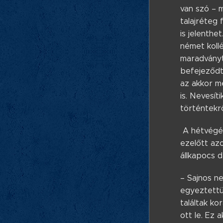
van szó – 
talajréteg 
is jelenthe
német koll
maradványt
befejeződte
az akkor m
is. Nevesít
történtekrő
A hétvégén 
ezelőtt az
állkapocs d
– Sajnos ne
egyeztettü
találtak k
ott le. Ez 