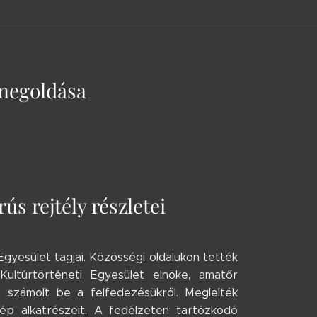
 megoldása
s rejtély részletei
Egyesület tagjai. Közösségi oldalukon tették
Kultúrtörténeti Egyesület elnöke, amatőr
n számolt be a felfedezésükről. Meglelték
p alkatrészeit. A fedélzeten tartózkodó