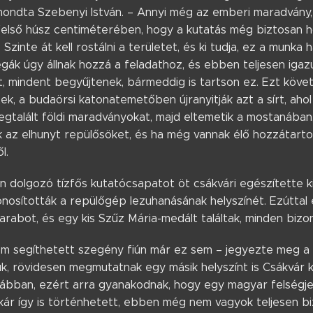
mondta Szebenyi István. – Annyi még az emberi maradvány,
felső húsz centiméterében, hogy a kutatás még biztosan ho
t. Szinte át kell rostálni a területet, és ki tudja, ez a mun
égák úgy állnak hozzá a feladathoz, és ebben teljesen igaz
, mindent begyűjtenek, bármeddig is tartson ez. Ezt követ
k, a budaörsi katonatemetőben újranyitják azt a sírt, ahol
egtalált földi maradványokat, majd eltemetik a mostanába
ik az elhunyt repülősöket, és ha még vannak élő hozzátarto
l.
dolgozó tízfős kutatócsapatot öt csákvári egészítette ki,
onosították a repülőgép lezuhanásának helyszínét. Ezútta
arabot, és egy kis Szűz Mária-medált találtak, minden bizon
m segíthetett szegény fiún már ez sem ­­– jegyezte meg a 
k, rövidesen megmutatnak egy másik helyszínt is Csákvár 
orábban, ezért arra gyanakodnak, hogy egy magyar felségj
akár így is történhetett, ebben még nem vagyok teljesen b