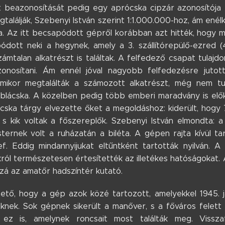
 beazonosítását pedig egy aprócska cipzár azonosítója t
találják, Szebenyi István szerint 1:1.000.000-hoz, ám ené
a. Az itt becsapódott gépről korábban azt hitték, hogy m
ódott neki a hegynek, amely a 3. szállítórepülő-ezred (4
ámtalan alkatrészt is találtak. A felfedező csapat tulaj
onosítani. Ám ennél jóval nagyobb felfedezésre jutot
amikor megtalálták a számozott alkatrészt, még nem t
táblácska. A közelben pedig több emberi maradvány is előke
cska tárgy elvezette őket a megoldáshoz: kiderült, hogy 
 s kik voltak a főszereplők.
Szebenyi István elmondta: a
ternek volt a ruházatán a biléta. A gépen rajta kívül ta
ef. Eddig mindannyijukat eltűntként tartották nyilván. 
król természetesen értesítették az illetékes hatóságokat
zzá az amatőr hadszíntér kutató.
hető, hogy a gép azok közé tartozott, amelyekkel 1945. j
knek. Sok gépnek sikerült a manőver, s a főváros felett 
 ez is, amelynek roncsait most találták meg. Visszaf