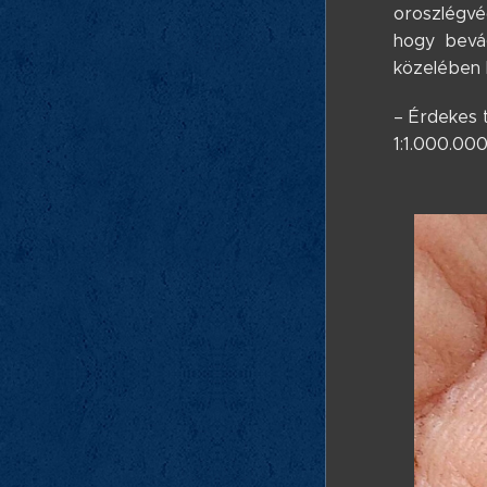
oroszlégvéd
hogy bevá
közelében 
– Érdekes t
1:1.000.000