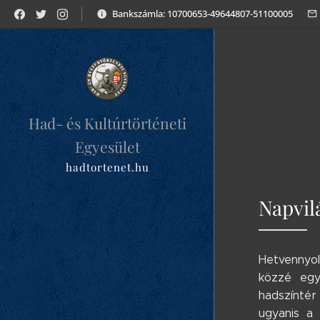
Bankszámla: 10700653-49644807-51100005
Had- és Kultúrtörténeti
Egyesület
hadtortenet.hu
Napvil
Hetvennyolc
közzé egy
hadszíntér
ugyanis a