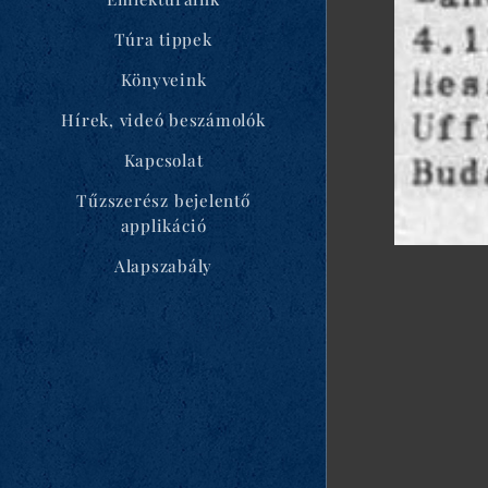
Túra tippek
Könyveink
Hírek, videó beszámolók
Kapcsolat
Tűzszerész bejelentő
applikáció
Alapszabály