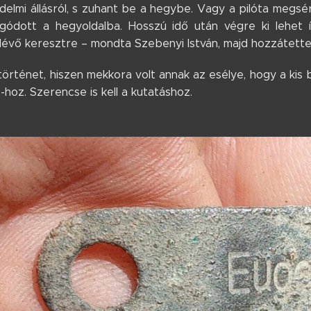
elmi állásról, s zuhant be a hegybe. Vagy a pilóta megsér
gódott a hegyoldalba.
Hosszú idő után végre ki lehet í
lévő keresztre – mondta Szebenyi István, majd hozzátette
örténet, hiszen mekkora volt annak az esélye, hogy a kis 
-hoz. Szerencse is kell a kutatáshoz.