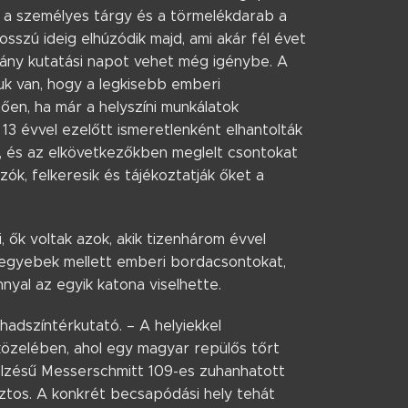
 a személyes tárgy és a törmelékdarab a
sszú ideig elhúzódik majd, ami akár fél évet
ka hány kutatási napot vehet még igénybe. A
uk van, hogy a legkisebb emberi
ően, ha már a helyszíni munkálatok
 13 évvel ezelőtt ismeretlenként elhantolták
n, és az elkövetkezőkben meglelt csontokat
zók, felkeresik és tájékoztatják őket a
 ők voltak azok, akik tizenhárom évvel
l egyebek mellett emberi bordacsontokat,
nyal az egyik katona viselhette.
hadszíntérkutató. – A helyiekkel
közelében, ahol egy magyar repülős tőrt
elzésű Messerschmitt 109-es zuhanhatott
iztos. A konkrét becsapódási hely tehát