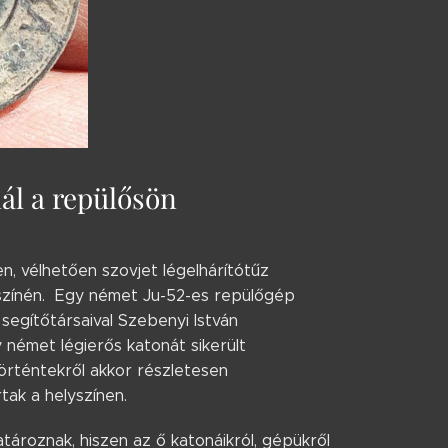
ál a repülősön
n, vélhetően szovjet légelhárítótűz
yszínén. Egy német Ju-52-es repülőgép
segítőtársaival Szebenyi István
 német légierős katonát sikerült
történtekről akkor részletesen
tak a helyszínen.
tároznak, hiszen az ő katonáikról, gépükről