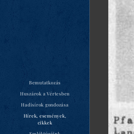
Bemutatkozás
Huszárok a Vértesben
Hadisírok gondozása
Hírek, események,
cikkek
Emléktúráink