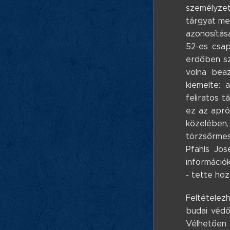
személyzet
tárgyat meg
azonosítás
52-es csap
erdőben sz
volna beaz
kiemelte: 
feliratos 
ez az apró
közelében,
törzsőrmes
Pfahls Jos
információ
- tette ho
Feltételez
budai védő
Vélhetően