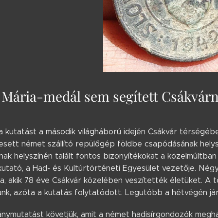
 Mária-medál sem segített Csákvárn
a kutatást a második világháború idején Csákvár térségébe
 esett német szállító repülőgép földbe csapódásának hel
ak helyszínén talált fontos bizonyítékokat a közelmúltban 
utató, a Had- és Kultúrtörténeti Egyesület vezetője. Négy
a, akik 78 éve Csákvár közelében veszítették életüket. A 
nk, azóta a kutatás folytatódott. Legutóbb a hétvégén jár
ránymutatást követjük, amit a német hadisírgondozók megha