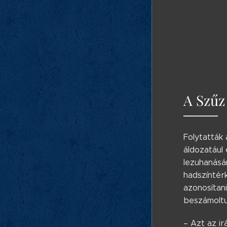
A Szűz
Folytatták 
áldozatául
lezuhanásán
hadszíntérk
azonosítani
beszámoltu
– Azt az i