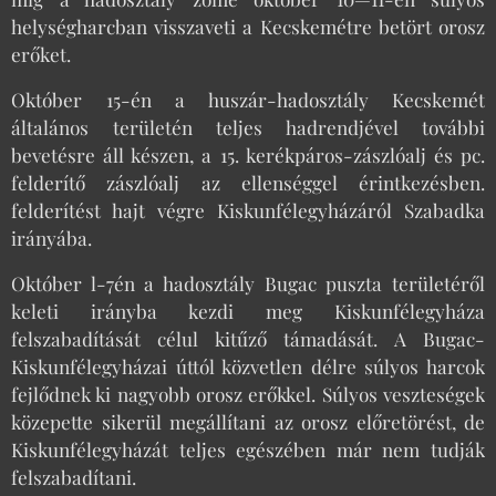
helységharcban visszaveti a Kecskemétre betört orosz
erőket.
Október 15-én a huszár-hadosztály Kecskemét
általános területén teljes hadrendjével további
bevetésre áll készen, a 15. kerékpáros-zászlóalj és pc.
felderítő zászlóalj az ellenséggel érintkezésben.
felderítést hajt végre Kiskunfélegyházáról Szabadka
irányába.
Október l-7én a hadosztály Bugac puszta területéről
keleti irányba kezdi meg Kiskunfélegyháza
felszabadítását célul kitűző támadását. A Bugac-
Kiskunfélegyházai úttól közvetlen délre súlyos harcok
fejlődnek ki nagyobb orosz erőkkel. Súlyos veszteségek
közepette sikerül megállítani az orosz előretörést, de
Kiskunfélegyházát teljes egészében már nem tudják
felszabadítani.