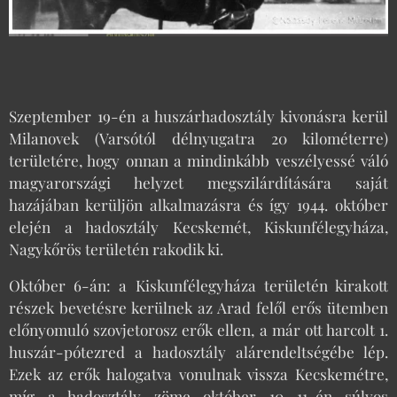
Szeptember 19-én a huszárhadosztály kivonásra kerül
Milanovek (Varsótól délnyugatra 20 kilométerre)
területére, hogy onnan a mindinkább veszélyessé váló
magyarországi helyzet megszilárdítására saját
hazájában kerüljön alkalmazásra és így 1944. október
elején a hadosztály Kecskemét, Kiskunfélegyháza,
Nagykőrös területén rakodik ki.
Október 6-án: a Kiskunfélegyháza területén kirakott
részek bevetésre kerülnek az Arad felől erős ütemben
előnyomuló szovjetorosz erők ellen, a már ott harcolt 1.
huszár-pótezred a hadosztály alárendeltségébe lép.
Ezek az erők halogatva vonulnak vissza Kecskemétre,
míg a hadosztály zöme október 10—11-én súlyos