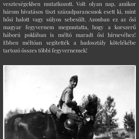
veszteségekben mutatkozott. Volt olyan nap, amikor
három hivatásos tiszt századparancsnok esett ki, mint
hősi halott vagy súlyos sebesült. Azonban ez az ősi
magyar fegyvernem megmutatta, hogy a korszerű
háború poklában is méltó maradt ősi hírnevéhez!
Ebben méltóan segítették a hadosztály kötelékébe
tartozó összes többi fegyvernemek!