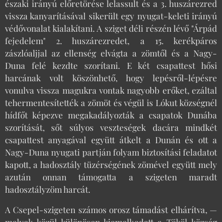
északi irányú előretörése lelassult és a 3. huszárezred
vissza kanyarításával sikerült egy nyugat-keleti irányú
védővonalat kialakítani. A sziget déli részén lévő "Árpád
fejedelem" 2. huszárezredet, a 15. kerékpáros
zászlóaljjal az ellenség elvágta a zömtől és a Nagy-
Duna felé kezdte szorítani. E két csapattest hősi
harcának volt köszönhető, hogy lepésről-lépésre
vonulva vissza magukra vontak nagyobb erőket, ezáltal
tehermentesítették a zömöt és végül is Lókut községnél
hídfőt képezve megakadályozták a csapatok Dunába
szorítását, sőt súlyos veszteségek dacára mindkét
csapattest anyagával együtt átkelt a Dunán és ott a
Nagy-Duna nyugati partján folyam biztosítási feladatot
kapott, a hadosztály tüzérségének zömével együtt mely
azután onnan támogatta a szigeten maradt
hadosztályzöm harcát.
A Csepel-szigeten számos orosz támadást elhárítva, —
melyek közül különösen kiemelkedett a Tököl község