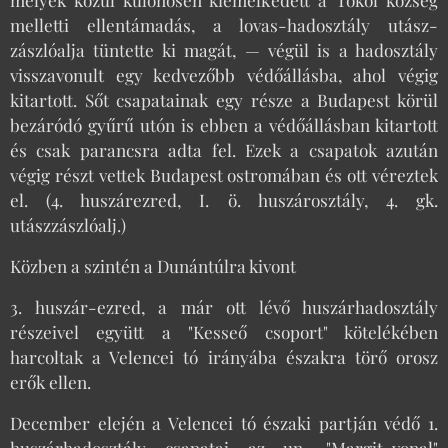
melletti ellentámadás, a lovas-hadosztály utász-
zászlóalja tüntette ki magát, — végül is a hadosztály
visszavonult egy kedvezőbb védőállásba, ahol végig
kitartott. Sőt csapatainak egy része a Budapest körül
bezáródó gyűrű utón is ebben a védőállásban kitartott
és csak parancsra adta fel. Ezek a csapatok azután
végig részt vettek Budapest ostromában és ott véreztek
el. (4. huszárezred, I. ö. huszárosztály, 4. gk.
utászzászlóalj.)
Közben a szintén a Dunántúlra kivont
3. huszár-ezred, a már ott lévő huszárhadosztály
részeivel együtt a "Kesseő csoport" kötelékében
harcoltak a Velencei tó irányába északra törő orosz
erők ellen.
December elején a Velencei tó északi partján védő 1.
huszárhadosztály csapatai az un. "Margit-vonal"