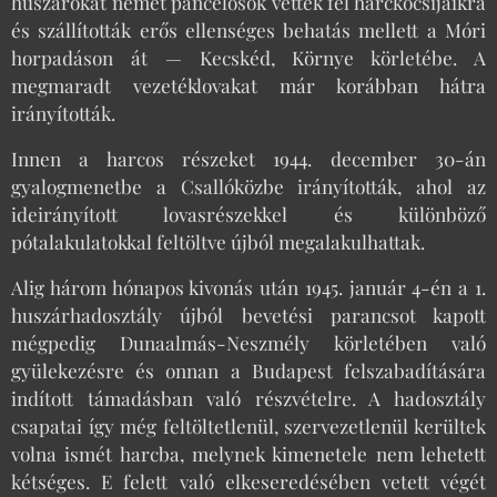
huszárokat német páncélosok vették fel harckocsijaikra
és szállították erős ellenséges behatás mellett a Móri
horpadáson át — Kecskéd, Környe körletébe. A
megmaradt vezetéklovakat már korábban hátra
irányították.
Innen a harcos részeket 1944. december 30-án
gyalogmenetbe a Csallóközbe irányították, ahol az
ideirányított lovasrészekkel és különböző
pótalakulatokkal feltöltve újból megalakulhattak.
Alig három hónapos kivonás után 1945. január 4-én a 1.
huszárhadosztály újból bevetési parancsot kapott
mégpedig Dunaalmás-Neszmély körletében való
gyülekezésre és onnan a Budapest felszabadítására
indított támadásban való részvételre. A hadosztály
csapatai így még feltöltetlenül, szervezetlenül kerültek
volna ismét harcba, melynek kimenetele nem lehetett
kétséges. E felett való elkeseredésében vetett végét