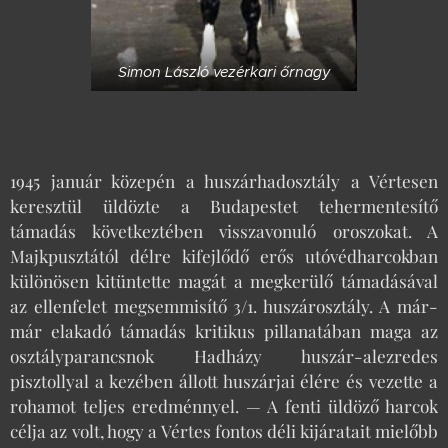
Simon László vezérkari őrnagy
1945 január közepén a huszárhadosztály a Vértesen
keresztül üldözte a Budapestet tehermentesítő
támadás következtében visszavonuló oroszokat. A
Majkpusztától délre kifejlődő erős utóvédharcokban
különösen kitüntette magát a megkerülő támadásával
az ellenfelet megsemmisítő 3/1. huszárosztály. A már-
már elakadó támadás kritikus pillanatában maga az
osztályparancsnok Hadházy huszár-alezredes
pisztollyal a kezében állott huszárjai élére és vezette a
rohamot teljes eredménnyel. — A fenti üldöző harcok
célja az volt, hogy a Vértes fontos déli kijáratait mielőbb