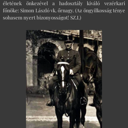
életének önkezével a hadosztály kiváló vezérkari
főnöke: Simon László vk. őrnagy. (Az öngyilkosság ténye
sohasem nyert bizonyosságot! SZ.I.)