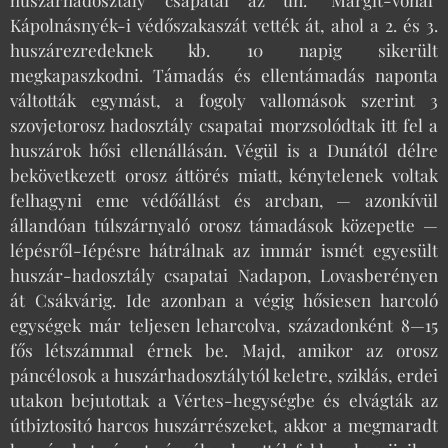
Kápolnásnyék-i védőszakaszát vették át, ahol a 2. és 3.
huszárezredeknek kb. 10 napig sikerült
megkapaszkodni. Támadás és ellentámadás naponta
váltották egymást, a fogoly vallomások szerint 3
szovjetorosz hadosztály csapatai morzsolódtak itt fel a
huszárok hősi ellenállásán. Végül is a Dunától délre
bekövetkezett orosz áttörés miatt, kénytelenek voltak
felhagyni eme védőállást és arcban, — azonkívül
állandóan túlszárnyaló orosz támadások közepette —
lépésről-Iépésre hátrálnak az immár ismét egyesült
huszár-hadosztály csapatai Nadapon, Lovasberényen
át Csákvárig. Ide azonban a végig hősiesen harcoló
egységek már teljesen leharcolva, századonként 8—15
fős létszámmal érnek be. Majd, amikor az orosz
páncélosok a huszárhadosztálytól keletre, sziklás, erdei
utakon bejutottak a Vértes-hegységbe és elvágták az
útbiztositó harcos huszárrészeket, akkor a megmaradt