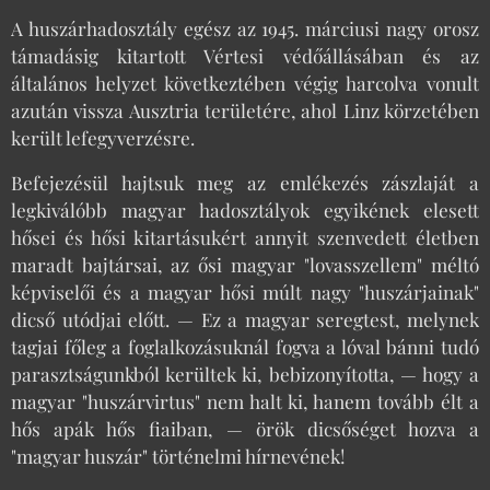
A huszárhadosztály egész az 1945. márciusi nagy orosz
támadásig kitartott Vértesi védőállásában és az
általános helyzet következtében végig harcolva vonult
azután vissza Ausztria területére, ahol Linz körzetében
került lefegyverzésre.
Befejezésül hajtsuk meg az emlékezés zászlaját a
legkiválóbb magyar hadosztályok egyikének elesett
hősei és hősi kitartásukért annyit szenvedett életben
maradt bajtársai, az ősi magyar "lovasszellem" méltó
képviselői és a magyar hősi múlt nagy "huszárjainak"
dicső utódjai előtt. — Ez a magyar seregtest, melynek
tagjai főleg a foglalkozásuknál fogva a lóval bánni tudó
parasztságunkból kerültek ki, bebizonyította, — hogy a
magyar "huszárvirtus" nem halt ki, hanem tovább élt a
hős apák hős fiaiban, — örök dicsőséget hozva a
"magyar huszár" történelmi hírnevének!