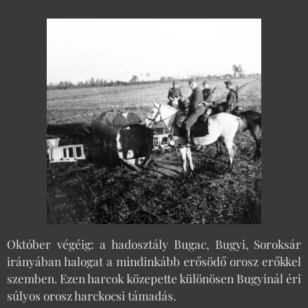
Október végéig: a hadosztály Bugac, Bugyi, Soroksár
irányában halogat a mindinkább erősödő orosz erőkkel
szemben. Ezen harcok közepette különösen Bugyinál éri
súlyos orosz harckocsi támadás.