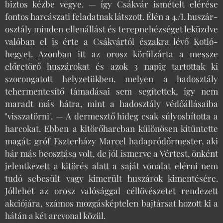
biztos kézbe vegye. — így Csákvár ismételt elérése
fontos harcászati feladatnak látszott. Élén a 4./I. huszár-
osztály minden ellenállást és terepnehézséget leküzdve
valóban el is érte a Csákvártól északra lévő Kotló-
hegyet. Azonban itt az orosz körülzárta a messze
előretörő huszárokat és azok 3 napig tartottak ki
szorongatott helyzetükben, melyen a hadosztály
tehermentesítő támadásai sem segítettek, így nem
maradt más hátra, mint a hadosztály védőállásaiba
"visszatörni". — A dermesztő hideg csak súlyosbította a
harcokat. Ebben a kitörőharcban különösen kitüntette
magát: gróf Eszterházy Marcel hadapródőrmester, aki
bár más beosztása volt, de jól ismerve a Vértest, önként
jelentkezett a kitörés alatt a saját vonalat elérni nem
tudó sebesült vagy kimerült huszárok kimentésére.
Jóllehet az orosz valósággal céllövészetet rendezett
akciójára, számos mozgásképtelen bajtársat hozott ki a
hátán a két arcvonal közül.