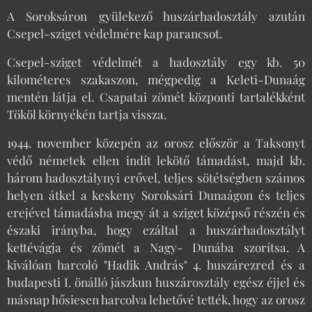
A Soroksáron gyülekező huszárhadosztály azután
Csepel-sziget védelmére kap parancsot.
Csepel-sziget védelmét a hadosztály egy kb. 50
kilométeres szakaszon, mégpedig a Keleti-Dunaág
mentén látja el. Csapatai zömét központi tartalékként
Tököl környékén tartja vissza.
1944. november közepén az orosz először a Taksonyt
védő németek ellen indít lekötő támadást, majd kb.
három hadosztálynyi erővel, teljes sötétségben számos
helyen átkel a keskeny Soroksári Dunaágon és teljes
erejével támadásba megy át a sziget középső részén és
északi irányba, hogy ezáltal a huszárhadosztályt
kettévágja és zömét a Nagy- Dunába szorítsa. A
kiválóan harcoló "Hadik András" 4. huszárezred és a
budapesti I. önálló jászkun huszárosztály egész éjjel és
másnap hősiesen harcolva lehetővé tették, hogy az orosz