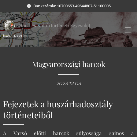
Bankszámla: 10700653-49644807-51100005
Had- és Kultúrtörténeti Egyesület
hadtortenet.hu
Magyarországi harcok
2023.12.03
Fejezetek a huszárhadosztály
történeteiből
A Varsó előtti harcok súlyossága sajnos a