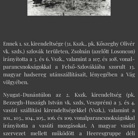
Ennek 1. sz. kirendeltsége (31. Kszk., pk. Kőszeghy Olivér
vk. szds.) szlovák területen, Zsolnán (azelőtt Losoncon)
irányította a 3. és 6. Vszk., valamint a 107. és 108. vonal-
parancsnokságokkal a Felső-Szlovákiába szorult 13.
magyar hadsereg utánszállításait, lényegében a Vág
völgyében.
Nyugat-Dunántúlon az 2. Kszk. kirendeltség (pk.
Bezzegh-Huszágh István vk. szds, Veszprém) a 3. és 4.
vasúti szállítási kirendeltségekkel (Vszk.), valamint a
101., 103., 104., 105., 106. és 109. vonalparancsnokságokkal
irányította a vasúti mozgásokat. A magyar vasúti
szervezet mellett működött a Heeresgruppe déli