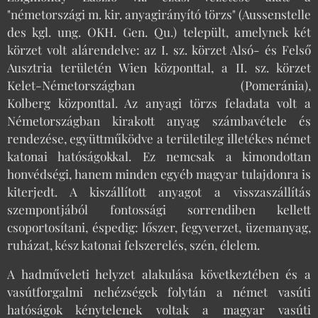
"németországi m. kir. anyagirányító törzs" (Aussenstelle
des kgl. ung. OKH. Gen. Qu.) települt, amelynek két
körzet volt alárendelve: az I. sz. körzet Alsó- és Felső
Ausztria területén Wien központtal, a II. sz. körzet
Kelet-Németországban (Pomeránia),
Kolberg központtal. Az anyagi törzs feladata volt a
Németországban kirakott anyag számbavétele és
rendezése, együttműködve a területileg illetékes német
katonai hatóságokkal. Ez nemcsak a kimondottan
honvédségi, hanem minden egyéb magyar tulajdonra is
kiterjedt. A kiszállított anyagot a visszaszállítás
szempontjából fontossági sorrendiben kellett
csoportosítani, éspedig: lőszer, fegyverzet, üzemanyag,
ruházat, kész katonai felszerelés, szén, élelem.
A hadműveleti helyzet alakulása következtében és a
vasútforgalmi nehézségek folytán a német vasúti
hatóságok kénytelenek voltak a magyar vasúti