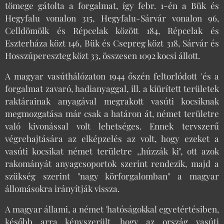
tömege gátolta a forgalmat, így febr. 1-én a Bük és
Hegyfalu vonalon 315, Hegyfalu-Sárvár vonalon 96,
Celldömölk és Répcelak között 184, Répcelak és
Eszterháza közt 146, Bük és Csepreg közt 318, Sárvár és
Hosszúpereszteg közt 33, összesen 1092 kocsi állott.
A magyar vasúthálózaton 1944 őszén feltorlódott 'és a
forgalmat zavaró, hadianyaggal, ill. a kiürített területek
raktárainak anyagával megrakott vasúti kocsiknak
megmozgatása már csak a határon át, német területre
való kivonással volt lehetséges. Ennek tervszerű
végrehajtására az elképzelés az volt, hogy ezeket a
vasúti kocsikat német területre ,,húzzák ki", ott azok
rakományát anyagcsoportok szerint rendezik, majd a
szükség szerint "nagy körforgalomban" a magyar
állomásokra irányítják vissza.
A magyar állami, a német 'hatóságokkal egyetértésiben,
később arra kényszerült, hogy az ország vasúti