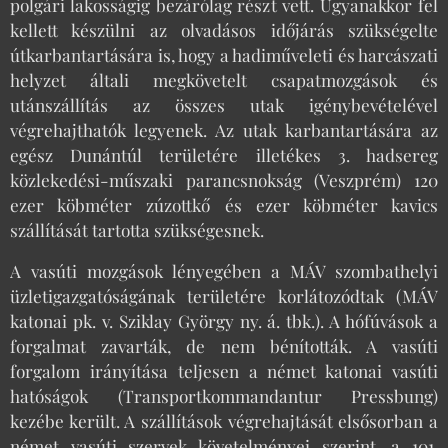
polgári lakosságig bezárólag részt vett. Ugyanakkor fel
kellett készülni az olvadásos időjárás szükségelte
útkarbantartására is, hogy a hadiműveleti és harcászati
helyzet általi megkövetelt csapatmozgások és
utánszállítás az összes utak igénybevételével
végrehajthatók legyenek. Az utak karbantartására az
egész Dunántúl területére illetékes 3. hadsereg
közlekedési-műszaki parancsnokság (Veszprém) 120
ezer köbméter zúzottkő és ezer köbméter kavics
szállítását tartotta szükségesnek.
A vasúti mozgások lényegében a MÁV szombathelyi
üzletigazgatóságának területére korlátozódtak (MÁV
katonai pk. v. Sziklay György ny. á. tbk.). A hófúvások a
forgalmat zavarták, de nem bénították. A vasúti
forgalom irányítása teljesen a német katonai vasúti
hatóságok (Transportkommandantur Pressbung)
kezébe került. A szállítások végrehajtását elsősorban a
német vasúti szervek követelményei szerint, a 101.