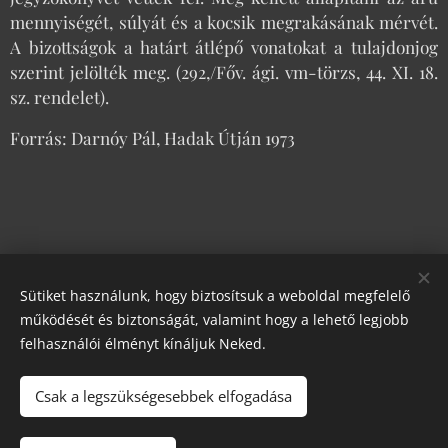
mennyiségét, súlyát és a kocsik megrakásának mérvét.
A bizottságok a határt átlépő vonatokat a tulajdonjog
szerint jelölték meg. (292,/Főv. ági. vm-törzs, 44. XI. 18.
sz. rendelet).
Forrás: Darnóy Pál, Hadak Útján 1973
Share
Sütiket használunk, hogy biztosítsuk a weboldal megfelelő
működését és biztonságát, valamint hogy a lehető legjobb
felhasználói élményt kínáljuk Neked.
Had- és Kultúrtörténeti Egyesület
Csak a legszükségesebbek elfogadása
Az oldalt a Had-és Kultúrtörténeti Egyesület működteti.
Minden jog fenntartva!