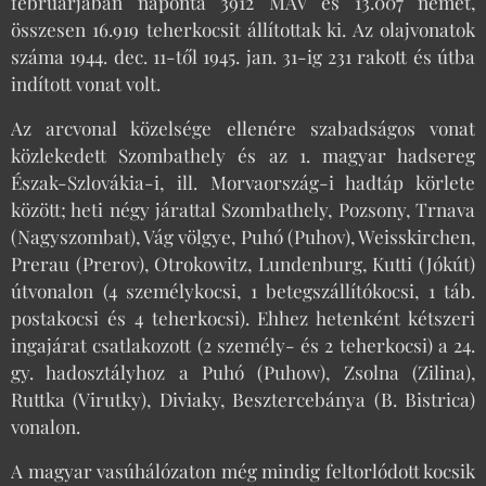
februárjában naponta 3912 MÄV és 13.007 német,
összesen 16.919 teherkocsit állítottak ki. Az olajvonatok
száma 1944. dec. 11-től 1945. jan. 31-ig 231 rakott és útba
indított vonat volt.
Az arcvonal közelsége ellenére szabadságos vonat
közlekedett Szombathely és az 1. magyar hadsereg
Észak-Szlovákia-i, ill. Morvaország-i hadtáp körlete
között; heti négy járattal Szombathely, Pozsony, Trnava
(Nagyszombat), Vág völgye, Puhó (Puhov), Weisskirchen,
Prerau (Prerov), Otrokowitz, Lundenburg, Kutti (Jókút)
útvonalon (4 személykocsi, 1 betegszállítókocsi, 1 táb.
postakocsi és 4 teherkocsi). Ehhez hetenként kétszeri
ingajárat csatlakozott (2 személy- és 2 teherkocsi) a 24.
gy. hadosztályhoz a Puhó (Puhow), Zsolna (Zilina),
Ruttka (Virutky), Diviaky, Besztercebánya (B. Bistrica)
vonalon.
A magyar vasúhálózaton még mindig feltorlódott kocsik