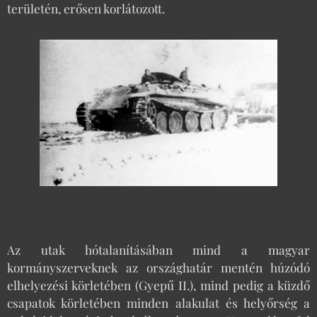
területén, erősen korlátozott.
Az utak hótalanításában mind a magyar
kormányszerveknek az országhatár mentén húzódó
elhelyezési körletében (Gyepű II.), mind pedig a küzdő
csapatok körletében minden alakulat és helyőrség a