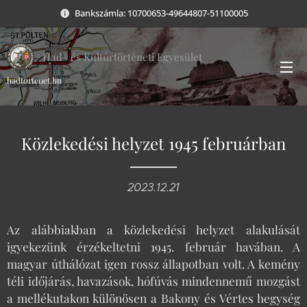
Bankszámla: 10700653-49644807-51100005
Had- és Kultúrtörténeti Egyesület
hadtortenet.hu
Közlekedési helyzet 1945 februárban
2023.12.21
Az alábbiakban a közlekedési helyzet alakulását
igyekezünk érzékeltetni 1945. február havában. A
magyar úthálózat igen rossz állapotban volt. A kemény
téli időjárás, havazások, hófúvás mindennemű mozgást
a mellékutakon különösen a Bakony és Vértes hegység