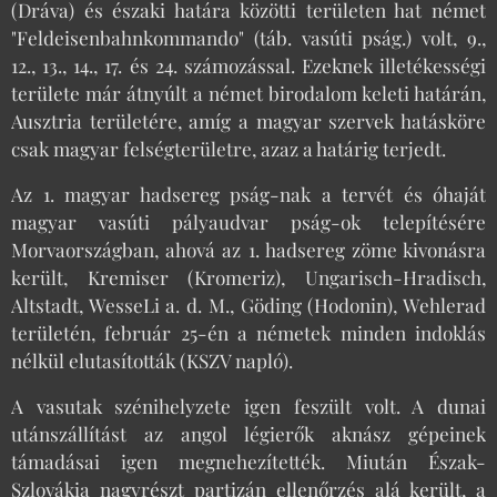
(Dráva) és északi határa közötti területen hat német
"Feldeisenbahnkommando" (táb. vasúti pság.) volt, 9.,
12., 13., 14., 17. és 24. számozással. Ezeknek illetékességi
területe már átnyúlt a német birodalom keleti határán,
Ausztria területére, amíg a magyar szervek hatásköre
csak magyar felségterületre, azaz a határig terjedt.
Az 1. magyar hadsereg pság-nak a tervét és óhaját
magyar vasúti pályaudvar pság-ok telepítésére
Morvaországban, ahová az 1. hadsereg zöme kivonásra
került, Kremiser (Kromeriz), Ungarisch-Hradisch,
Altstadt, WesseLi a. d. M., Göding (Hodonin), Wehlerad
területén, február 25-én a németek minden indoklás
nélkül elutasították (KSZV napló).
A vasutak szénihelyzete igen feszült volt. A dunai
utánszállítást az angol légierők aknász gépeinek
támadásai igen megnehezítették. Miután Észak-
Szlovákia nagyrészt partizán ellenőrzés alá került, a