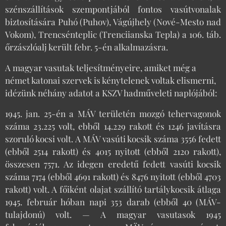
szénszállítások szempontjából fontos vasútvonalak
biztosítására Puhó (Puhov), Vágújhely (Nové-Mesto nad
Vokom), Trencsénteplic (Trenciianska Tepla) a 106. táb.
őrzászlóalj került febr. 5-én alkalmazásra.
A magyar vasutak teljesítményeire, amiket még a
német katonai szervek is kénytelenek voltak elismerni,
idézünk néhány adatot a KSZV hadműveleti naplójából:
1945. jan. 25-én a MÁV területén mozgó tehervagonok
száma 23.225 volt, ebből 14.229 rakott és 1246 javításra
szoruló kocsi volt. A MÁV vasúti kocsik száma 3556 fedett
(ebből 2514 rakott) és 4015 nyitott (ebből 2120 rakott),
összesen 7571. Az idegen eredetű fedett vasúti kocsik
száma 7174 (ebből 4691 rakott) és 8476 nyitott (ebből 4703
rakott) volt. A főiként olajat szállító tartálykocsik átlaga
1945. február hóban napi 353 darab (ebből 40 (MÁV-
tulajdonú) volt. — A magyar vasutasok 1945