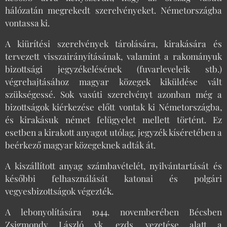
hálózatán megrekedt szerelvényeket. Németországba
vontassa ki.
A kiürítési szerelvények tárolására, kirakására és
tervezett visszairányításának, valamint a rakományuk
bizottsági jegyzékelésének (fuvarleveleik stb.)
végrehajtásához magyar közegek kiküldése vált
szükségessé. Sok vasúti szerelvényt azonban még a
bizottságok kiérkezése előtt vontak ki Németországba,
és kirakásuk német felügyelet mellett történt. Ez
esetben a kirakott anyagot utólag, jegyzék kíséretében a
beérkező magyar közegeknek adták át.
A kiszállított anyag számbavételét, nyilvántartását és
későbbi felhasználását katonai és polgári
vegyesbizottságok végezték.
A lebonyolítására 1944. novemberében Bécsben
Zsigmondy László vk. ezds. vezetése alatt a