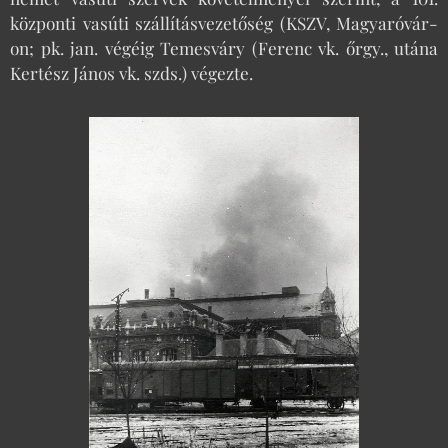
központi vasúti szállításvezetőség (KSZV, Magyaróvár-
on; pk. jan. végéig Temesváry (Ferenc vk. őrgy., utána
Kertész János vk. szds.) végezte.