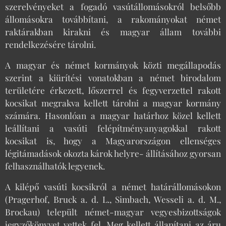
szerelvényeket a fogadó vasútállomásokról belsőbb
állomásokra továbbítani, a rakományokat német
raktárakban kirakni és magyar állam további
rendelkezésére tárolni.
A magyar és német kormányok közti megállapodás
szerint a kiürítési vonatokban a német birodalom
területére érkezett, lőszerrel és fegyverzettel rakott
kocsikat megrakva kellett tárolni a magyar kormány
számára. Hasonlóan a magyar határhoz közel kellett
leállítani a vasúti felépítményanyagokkal rakott
kocsikat is, hogy a Magyarországon ellenséges
légitámadások okozta károk helyre- állításához gyorsan
felhasználhatók legyenek.
A kilépő vasúti kocsikról a német határállomásokon
(Pragerhof, Bruck a. d. L., Simbach, Wesseli a. d. M.,
Brockau) települt német-magyar vegyesbizottságok
jegyzőkönyvet vettek fel. Meg kellett állapítani az áru