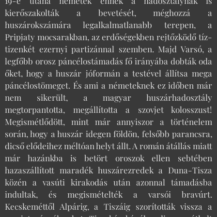
19-e utána németek ennek a hadosztálynak is
kierőszakolták a bevetését, méghozzá a
huszárokszámára legalkalmatlanabb terepen, a
Pripjaty mocsarakban, az erdőségekben rejtőzködő tíz-
tizenkét ezernyi partizánnal szemben. Majd Varsó, a
legfőbb orosz páncélostámadás fő irányába dobták oda
őket, hogy a huszár jóformán a testével állítsa mega
páncélostömeget. És ami a németeknek ez időben már
nem sikerült, a magyar huszárhadosztály
megtorpantotta, megállította a szovjet kolosszust!
Megismétlődött, mint már annyiszor a történelem
során, hogy a huszár idegen földön, felsőbb parancsra,
dicső elődeihez méltóan helyt állt. A román átállás miatt
már hazánkba is betört oroszok ellen sebtében
hazaszállított maradék huszárezredek a Duna-Tisza
közén a vasúti kirakodás után azonnal támadásba
indultak, és megismételték a varsói bravúrt.
Kecskeméttől Alpárig, a Tiszáig szorították vissza a