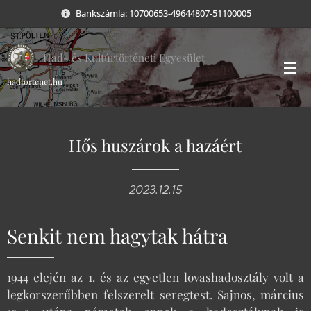
Bankszámla: 10700653-49644807-51100005
Had- és Kultúrtörténeti Egyesület
hadtortenet.hu
Hős huszárok a hazáért
2023.12.15
Senkit nem hagytak hátra
1944 elején az 1. és az egyetlen lovashadosztály volt a
legkorszerűbben felszerelt seregtest. Sajnos, március