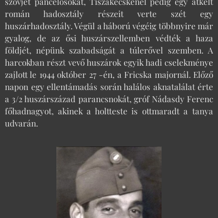
szovjet páncélosokat, Tiszakécskénél pedig egy átkelt
román hadosztály részeit verte szét egy
huszárhadosztály. Végül a háború végéig többnyire már
gyalog, de az ősi huszárszellemben védték a haza
földjét, népünk szabadságát a túlerővel szemben. A
harcokban részt vevő huszárok egyik hadi cselekménye
zajlott le 1944 október 27 -én, a Fricska majornál. Előző
napon egy ellentámadás során halálos aknatalálat érte
a 3/2 huszárszázad parancsnokát, gróf Nádasdy Ferenc
főhadnagyot, akinek a holtteste is ottmaradt a tanya
udvarán.