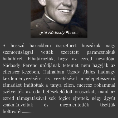
gróf Nádasdy Ferenc
A hosszú harcokban összeforrt huszárok nagy
szomorúsággal vették szeretett parancsnokuk
halálhírét. Elhatározták, hogy az ezred névadója,
Nádasdy Ferenc utódjának tetemét nem hagyják az
ellenség kezében. Hajnalban Ugody Alajos hadnagy
kezdeményezésére és vezetésével meglepetésszerű
támadást indítottak a tanya ellen, merész rohammal
szétverték az oda befészkelődött oroszokat, majd az
ezred támogatásával sok fogjot ejtettek, négy ágyút
zsákmányoltak és megmentették tisztjük
holttestét...........