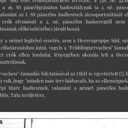
s a 16. SS páncélgránátos hadosztálynak (a 2. né. páncé
, valamint az I. SS páncélos hadtestnek átcsoportosítás
) erők elvonását a 2. né. páncélos hadseregtől nem 
tásának előkészítéséhez járult hozzá.
gy a német legfelső vezetés, sem a Heeresgruppe Süd, se
" elhatározáshoz jutni, vagyis a "Frühlingservachen" támad
et erők ellen fordulni, lényegében okozója lett a Hee
asztrófának.
rvachen"-támadás folytatásával az OKH is egyetértett (!), 
n volt, hogy "minden más terv hiábavaló, ha az ellenségnek
épi tüzér hadtestnek, valamint a német páncélos hadosz
Mór, Tata területére.