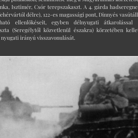
inka, Isztimér, Csór terepszakaszt. A 4. gárda hadseregn
fehérvártól délre), 122-es magassági pont, Dinnyés vasútá
ható ellenlökéseit, egyben délnyugati átkarolással
szta (Seregélytől közvetlenül északra) körzetében kell
 nyugati irányú visszavonulását.