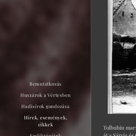
Bemutatkozás
Huszárok a Vértesben
Hadisírok gondozása
Hírek, események,
cikkek
Tolbuhin mars
át a Sárvíz é
Emléktúráink