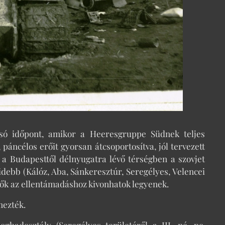
olsó időpont, amikor a Heeresgruppe Südnek teljes
, páncélos erőit gyorsan átcsoportosítva, jól tervezett
a Budapesttől délnyugatra lévő térségben a szovjet
debb (Kálóz, Aba, Sánkeresztúr, Seregélyes, Velencei
erők az ellentámadáshoz kivonhatok legyenek.
mezték.
ghadosztály (Seregélyes területéről a III. né. pc.