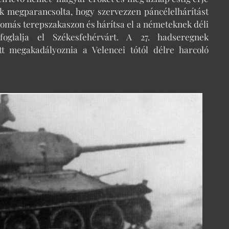
ek megparancsolta, hogy szervezzen páncélelhárítást
llomás terepszakaszon és hárítsa el a németeknek déli
 foglalja el Székesfehérvárt. A 27. hadseregnek
ett megakadályoznia a Velencei tótól délre harcoló