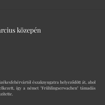
árcius közepén
Székesfehérvártól északnyugatra helyeződött át, ahol
lkezett, így a német "Frühlingserwachen" támadás
zítette.