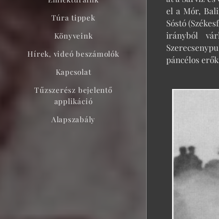
el a Mór, Bal
Túra tippek
Sóstó (Székes
irányból vár
Könyveink
Szerecsenypu
Hírek, videó beszámolók
páncélos erők
Kapcsolat
Tűzszerész bejelentő
applikáció
Alapszabály