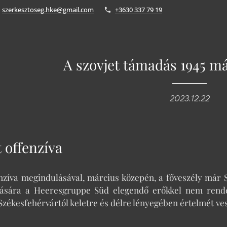
szerkesztoseg.hke@gmail.com
+3630 337 79 19
A szovjet támadás 1945 m
2023.12.22
t offenzíva
enzíva megindulásával, március közepén, a főveszély már 
tására a Heeresgruppe Süd elegendő erőkkel nem rende
Székesfehérvártól keletre és délre lényegében értelmét ves