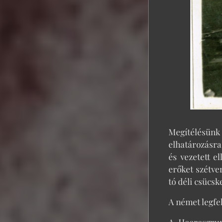
Megítélésünk
elhatározásra 
és vezetett e
erőket szétve
tó déli csücsk
A német legfel
A Heeresgrup