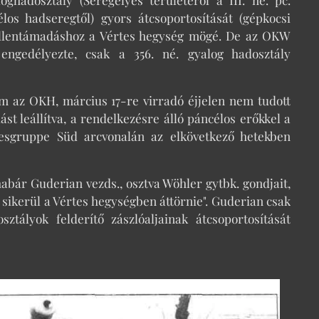
los hadseregtől) gyors átcsoportosítását (gépkocsi
át ellentámadáshoz a Vértes hegység mögé. De az OKW
engedélyezte, csak a 356. né. gyalog hadosztály
m az OKH, március 17-re virradó éjjelen nem tudott
ást leállítva, a rendelkezésre álló páncélos erőkkel a
resgruppe Süd arcvonalán az elkövetkező hetekben
habár Guderian vezds., osztva Wöhler gytbk. gondjait,
 sikerül a Vértes hegységben áttörnie". Guderian csak
tályok felderítő zászlóaljainak átcsoportosítását