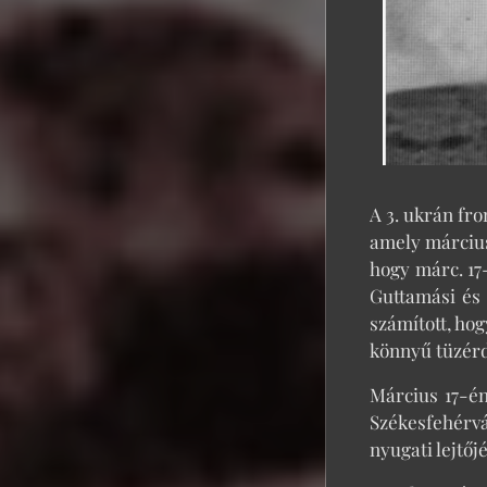
A 3. ukrán fro
amely március
hogy márc. 17-
Guttamási és 
számított, hog
könnyű tüzérd
Március 17-én
Székesfehérv
nyugati lejtőjé