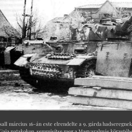
all március 16-án este elrendelte a 9. gárda hadseregnek,
s Gaja patakokon, semmisítse meg a Magyaralmás körzetéb