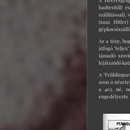
hadtesttől) é
szállítással)
(azaz Hitler
gépkocsiszállí
Az a tény, ho
átfogó "teljes
támadó szovj
lejátszódó kat
A "Frühlingse
azon a nézete
a 403. né. n
engedélyezte 