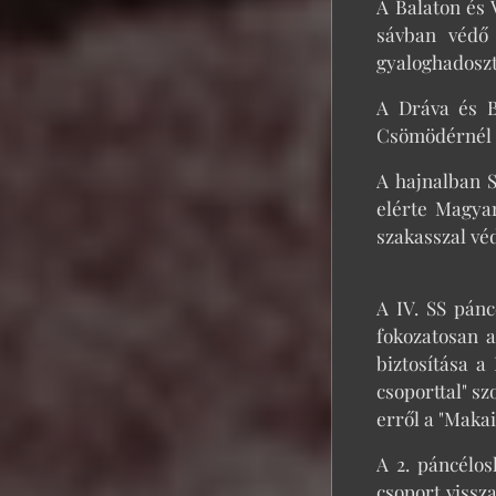
A Balaton és 
sávban védő m
gyaloghadosztá
A Dráva és B
Csömödérnél a
A hajnalban S
elérte Magyar
szakasszal véd
A IV. SS pánc
fokozatosan a
biztosítása a
csoporttal" s
erről a "Makai
A 2. páncélos
csoport vissza