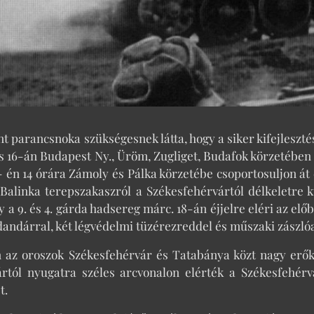
nt parancsnoka szükségesnek látta, hogy a siker kifejleszt
 16-án Budapest Ny., Üröm, Zugliget, Budafok körzetében g
 én 14 órára Zámoly és Pálka körzetébe csoportosuljon át é
Balinka terepszakaszról a Székesfehérvártól délkeletre 
y a 9. és 4. gárda hadsereg márc. 18-án éjjelre eléri az el
andárral, két légvédelmi tüzérezreddel és műszaki zászlóal
 az oroszok Székesfehérvár és Tatabánya közt nagy erőkk
ártól nyugatra széles arcvonalon elérték a Székesfehér
t.