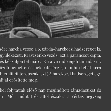
ésére harcba vesse a 6. gárda-harckocsi hadsereget is,
yülekezett. Kravcsenkó vezds. azt a parancsot kapta,
s készüljön fel márc. 18-ra virradó éjjeli támadásra:
küzdő német erők bekerítésére. (Tolbuhin tehát arra
őbb említett terepszakaszt.) A harckocsi hadsereget egy
jjal erősítette meg.
el folytatták előző nap megindított támadásukat és
vár—Móri műutat és attól északra a Vértes hegység