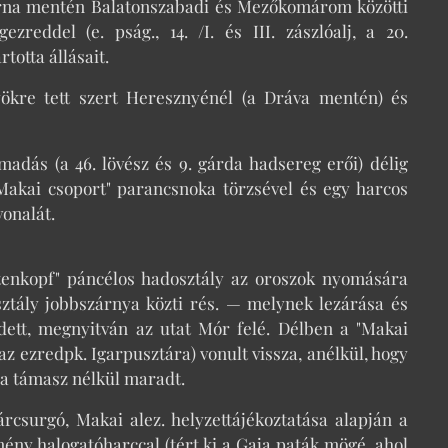
atorna mentén Balatonszabadi és Mezőkomárom közötti
reddel (e. pság., 14. /I. és III. zászlóalj, a 20.
totta állásait.
yökre tett szert Heresznyénél (a Dráva mentén) és
adás (a 46. lövész és 9. gárda hadsereg erői) délig
"Makai csoport" parancsnoka törzsével és egy harcos
vonalát.
Totenkopf" páncélos hadosztály az oroszok nyomására
sztály jobbszárnya közti rés. — melynek lezárása és
sedett, megnyitván az utat Mór felé. Délben a "Makai
z ezredpk. Igarpusztára) vonult vissza, anélkül, hogy
ala támasz nélkül maradt.
rcsurgó, Makai alez. helyzettájékoztatása alapján a
emény halogatóharccal (tért ki a Gaja paták mögé, ahol