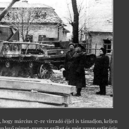
 hogy március 17-re virradó éjjel is támadjon, keljen
en levő német-magyar erőket és még aznap estig érje