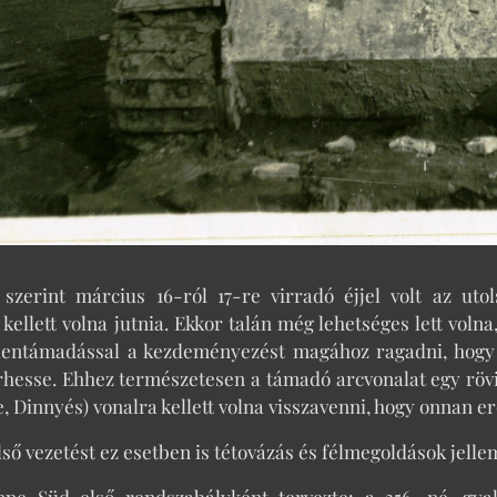
 szerint március 16-ról 17-re virradó éjjel volt az ut
kellett volna jutnia. Ekkor talán még lehetséges lett volna
llentámadással a kezdeményezést magához ragadni, hogy 
rhesse. Ehhez természetesen a támadó arcvonalat egy rövi
e, Dinnyés) vonalra kellett volna visszavenni, hogy onnan 
ső vezetést ez esetben is tétovázás és félmegoldások jelle
pe Süd első rendszabályként tervezte: a 356. né. gyalo