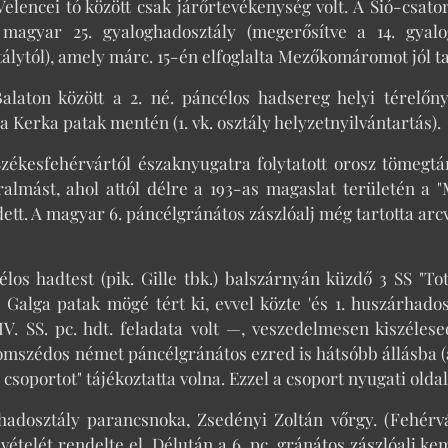
Velencei tó között csak járőrtevékenység volt. A Sió-cs
agyar 25. gyaloghadosztály (megerősítve a 14. gyalogez
lytól), amely márc. 15-én elfoglalta Mezőkomáromot jól tar
alaton között a 2. né. páncélos hadsereg helyi térelőn
 Kerka patak mentén (1. vk. osztály helyzetnyilvántartás).
zékesfehérvártól északnyugatra folytatott orosz tömegtám
almást, ahol attól délre a 193-as magaslat területén a 
ett. A magyar 6. páncélgránátos zászlóalj még tartotta arc
élos hadtest (pik. Gille tbk.) balszárnyán küzdő 3 SS "
 Galga patak mögé tért ki, evvel közte 'és 1. huszárhado
 IV. SS. pc. hdt. feladata volt —, veszedelmesen kiszéle
zomszédos német páncélgránátos ezred is hátsóbb állásba (a
 csoportot" tájékoztatta volna. Ezzel a csoport nyugati old
hadosztály parancsnoka, Zsedényi Zoltán vőrgy. (Fehérvá
vételét rendelte el. Délután a 6. pc. gránátos zászlóalj k