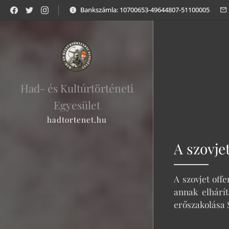
Bankszámla: 10700653-49644807-51100005
Had- és Kultúrtörténeti
Egyesület
hadtortenet.hu
A szovje
A szovjet off
annak elhárí
erőszakolása 