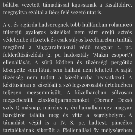
bálába vezetett támadással kijussanak a Kisalföldre,
megnyitva ezáltal a Bécs felé vezető utat is.
A 9. és 4.gárda hadseregnek több hullámban rohamozó
túlerejű gyalogos kötelékei nem várt erejű szívós
védelembe ütköztek és csak súlyos közelharcban tudták
megtörni a Magyaralmásnál védő magyar 2. pc.
felderítőzászlóalj (2. pc. hadosztály "Makai csoport")
ellenállását. A sűrű ködben és tüzérségi pergőtűz
közepette sem látni, sem hallani nem lehetett. A saját
tüzérség nem tudott a közelharcba beavatkozni. A
kézitusában a zászlóalj a szó legszorosabb értelmében
teljesen megsemmisült. A közelharcban súlyosan
megsebesült zászlóaljparancsnokot (Dorner Dezső
szds-t) másnap, március 17-én hajnalban egy magyar
harcjárőr találta meg és vitte a segélyhelyre. A
támadást végül is a IV. S. pc. hadtest, páncélos
tartalékainak sikerült a főellenállási öv mélységében