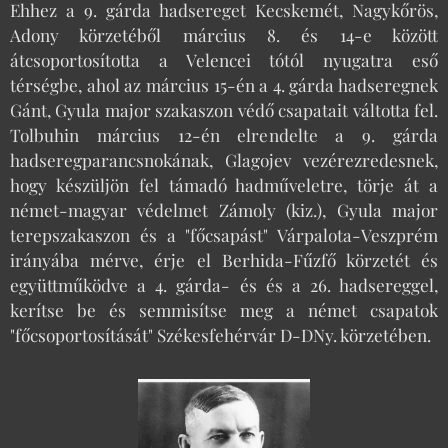
Ehhez a 9. gárda hadsereget Kecskemét, Nagykőrös,
Adony körzetéből március 8. és 14-e között
átcsoportosította a Velencei tótól nyugatra eső
térségbe, ahol az március 15-én a 4. gárda hadseregnek
Gánt, Gyula major szakaszon védő csapatait váltotta fel.
Tolbuhin március 12-én elrendelte a 9. gárda
hadseregparancsnokának, Glagojev vezérezredesnek,
hogy készüljön fel támadó hadműveletre, törje át a
német-magyar védelmet Zámoly (kiz.), Gyula major
terepszakaszon és a "főcsapást" Várpalota-Veszprém
irányába mérve, érje el Berhida-Fűzfő körzetét és
együttműködve a 4. gárda- és és a 26. hadsereggel,
kerítse be és semmisítse meg a német csapatok
"főcsoportosítását" Székesfehérvár D-DNy. körzetében.