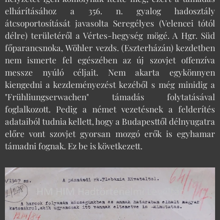
elhárításához a 356. n. gyalog hadosztály
átcsoportosítását javasolta Seregélyes (Velencei tótól
délre) területéről a Vértes-hegység mögé. A Hgr. Süd
főparancsnoka, Wöhler vezds. (Eszterházán) kezdetben
nem ismerte fel egészében az új szovjet offenzíva
messze nyúló céljait. Nem akarta egykönnyen
kiengedni a kezdeményezést kezéből s még minidig a
"Frühliungserwachen" támadás folytatásával
foglalkozott. Pedig a német vezetésnek a felderítés
adataiból tudnia kellett, hogy a Budapesttől délnyugatra
előre vont szovjet gyorsan mozgó erők is egyhamar
támadni fognak. Ez be is következett.