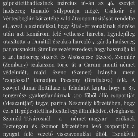
gépesítetthadtestnek március 16-án az 46. szovjet
hadsereg támadó súlypontja mögé, Csákvár és
Vértesboglár körzetébe való átcsoportosítását rendelte
el, avval a szándékkal, hogy Által-ér vonalának elérése
után azt Komárom felé vethesse harcba. Egyidejűleg
utasította a Dunától északra harcoló 7. gárda hadsereg
parancsnokát, Sumilov vezérezredest, hogy használja ki
a 46. hadsereg sikerét és Alsószecse (Szecs), Zsemlér
(Zembary) szakaszon törje át a Garam-menti német
védelmiét, majd Szenc (Szenec) irányba ment
"csapással" támadjon Pozsony (Bratislava) felé. A
szovjet dunai flottillaaz a feladatot kapta, hogy a 83.
tengerész gyalogdandárnak 500 főből álló csoportját
("deszantját') tegye partra Neszmély körzetében, hogy
ez, a II. gépesített hadtesttel együttműködve, elvághassa
Szomód-Tóvárosnál a német-magyar erőknek
Esztergom és Szomor körzetében levő csoportját a
nyugat felé vezető visszavonulási úttól. Ezenkívül