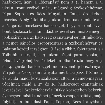
határozott, hogy a ,,főcsapást" nem a 2., hanem a 3.
ukrán front erőivel méri, mégpedig Székesfehérvár,
Pápa, Sopron és Bécs irányában. Ennek érdekében
március 16-áig éjféltől a 3. ukrán frontnak rendelte alá
a 6. gárda-harckocsi hadsereget, hogy a front evvel
bontakoztassa ki a támadást és evvel semmisítse meg a
jobbszárnyú, a 27. hadsereg csapataival együttműködve,
a német páncélos csoportosítást a Székesfehérvár és
Balaton közötti térségben. (Lásd a cikk 2. folytatását is.)
Tolbuhin marsall, a 3. ukrán front parancsnoka, a
feladat végrehajtása érdekében elhatározta, hogy a 9.
és 4. gárda hadsereggel az arcvonal jobbszárnyán
Várpalota-Veszprém irányába mért "csapással" Zámoly
és Gyula major közti szakaszon áttöri a német-magyar
védelmet, majd a 27. és 26. hadsereget csapatainak
leverésével Székesfehérvár DDNy körzetében bekeríti
és megsemmisíti a német páncélos csoportosítást, majd
folytatja a támadást Pápa, Sopron, Bécs irányában.