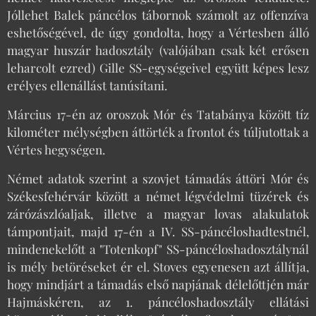
Jóllehet Balek páncélos tábornok számolt az offenzíva
eshetőségével, de úgy gondolta, hogy a Vértesben álló
magyar huszár hadosztály (valójában csak két erősen
leharcolt ezred) Gille SS-egységeivel együtt képes lesz
erélyes ellenállást tanúsítani.
Március 17-én az oroszok Mór és Tatabánya között tíz
kilométer mélységben áttörték a frontot és túljutottak a
Vértes hegységen.
Német adatok szerint a szovjet támadás áttöri Mór és
Székesfehérvár között a német légvédelmi tüzérek és
zárózászlóaljak, illetve a magyar lovas alakulatok
támpontjait, majd 17-én a IV. SS-páncéloshadtestnél,
mindenekelőtt a "Totenkopf" SS-páncéloshadosztálynál
is mély betöréseket ér el. Stoves egyenesen azt állítja,
hogy mindjárt a támadás első napjának délelőttjén már
Hajmáskéren, az 1. páncéloshadosztály ellátási