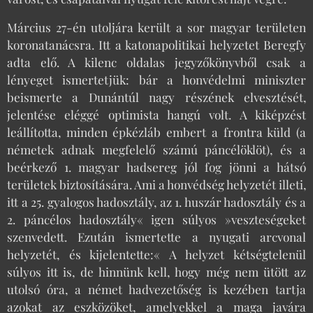
Március 27-én utoljára került a sor magyar területen
koronatanácsra. Itt a katonapolitikai helyzetet Beregfy
adta elő. A kilenc oldalas jegyzőkönyvből csak a
lényeget ismertetjük: bár a honvédelmi miniszter
beismerte a Dunántúl nagy részének elvesztését,
jelentése eléggé optimista hangú volt. A kiképzést
leállította, minden épkézláb embert a frontra küld (a
németek adnak megfelelő számú páncélöklöt), és a
beérkező 1. magyar hadsereg jól fog jönni a hátsó
területek biztosítására. Ami a honvédség helyzetét illeti,
itt a 25. gyalogos hadosztály, az 1. huszár hadosztály és a
2. páncélos hadosztály« igen súlyos »veszteségeket
szenvedett. Ezután ismertette a nyugati arcvonal
helyzetét, és kijelentette:« A helyzet kétségtelenül
súlyos itt is, de hinnünk kell, hogy még nem ütött az
utolsó óra, a német hadvezetőség is kezében tartja
azokat az eszközöket, amelyekkel a maga javára