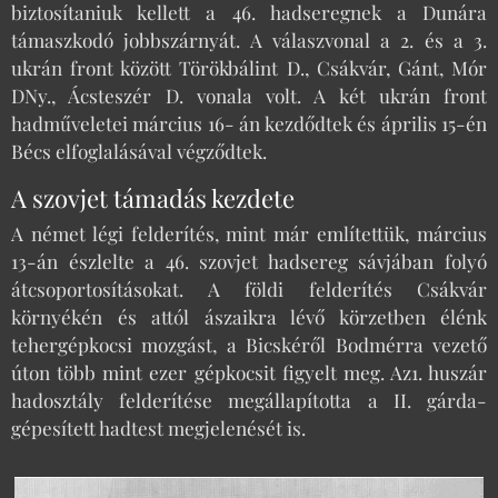
biztosítaniuk kellett a 46. hadseregnek a Dunára
támaszkodó jobbszárnyát. A válaszvonal a 2. és a 3.
ukrán front között Törökbálint D., Csákvár, Gánt, Mór
DNy., Ácsteszér D. vonala volt. A két ukrán front
hadműveletei március 16- án kezdődtek és április 15-én
Bécs elfoglalásával végződtek.
A szovjet támadás kezdete
A német légi felderítés, mint már említettük, március
13-án észlelte a 46. szovjet hadsereg sávjában folyó
átcsoportosításokat. A földi felderítés Csákvár
környékén és attól ászaikra lévő körzetben élénk
tehergépkocsi mozgást, a Bicskéről Bodmérra vezető
úton több mint ezer gépkocsit figyelt meg. Az1. huszár
hadosztály felderítése megállapította a II. gárda-
gépesített hadtest megjelenését is.