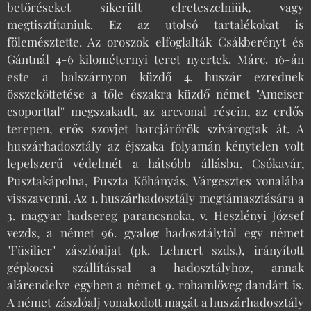
betöréseket sikerült elreteszelniük, vagy
megtisztítaniuk. Ez az utolsó tartalékokat is
fölemésztette. Az oroszok elfoglalták Csákberényt és
Gántnál 4-6 kilométernyi teret nyertek. Márc. 16-án
este a balszárnyon küzdő 4. huszár ezrednek
összeköttetése a tőle északra küzdő német "Ameiser
csoporttal'' megszakadt, az arcvonal résein, az erdős
terepen, erős szovjet harcjárőrök szivárogtak át. A
huszárhadosztály az éjszaka folyamán kénytelen volt
lepelszerű védelmét a hátsóbb állásba, Csókavár,
Pusztakápolna, Puszta Kőhányás, Várgesztes vonalába
visszavenni. Az 1. huszárhadosztály megtámasztására a
3. magyar hadsereg parancsnoka, v. Heszlényi József
vezds, a német 96. gyalog hadosztálytól egy német
"Füsilier" zászlóaljat (pk. Lehnert szds.), irányított
gépkocsi szállítással a hadosztályhoz, annak
alárendelve egyben a német 9. rohamlöveg dandárt is.
A német zászlóalj vonakodott magát a huszárhadosztály