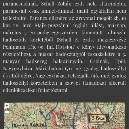
parancsnoknak, Schell Zoltán ezds-nek, alárendelni,
parancsait csak ímmel-ámmal, majd egyáltalán nem
teljesítette. Parancs ellenére az arcvonal mögött kb. 10
km re, levő Majk-pusztánál foglalt állást, másnap,
március 17-én pedig egyszerűen ,,kimentett" a huszár
hadosztály körletéből (Schell Z. ezds. megjegyzése
Pohlmann (Die 96. Inf. Division" c. könyv idevonatkozó
részletéhez). A huszár hadosztálytól északkeletre a 3.
magyar hadsereg balszárnyain, Csolnok, Epöl,
Nagyegyháza, Máriahalom (711. né. gyalog hadosztály)
és attól délre, Nagyegyháza, Felsőgalla (96. mié. gyalog
hadosztály) körzeteiben a szovjet támadókat sikerült
ellenlökésekkel feltartóztatni.