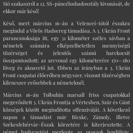
Sió szakaszról a 12. SS-páncéloshadosztály kivonását, de
ekkor már késő!
Késő, mert március 16-án a Velencei-tótól északra
megindul a Vörös Hadsereg támadása. A 3. Ukrán Front
parancsnoksága itt, egy 31 kilométer széles sávban a
németek számára elképzelhetetlen mennyiségű
tüzérséget és jelentős számú harckocsit
összpontosított; az arcvonal egy kilométerére 170—180
löveg és aknavető jut. Ebben az irányban a 3. Ukrán
Front csapatai élőerőben négyszer, viszont tüzérségben
kilencszer erősebbek a németeknél.
Március 16-án Tolbuhin marsall friss csapatokkal
megerősített 3. Ukrán Frontja a Vértesben, Szár és Gánt
községek között megindította offenzíváját. A következő
napon a támadást már Bicske, Zámoly, illetve
Székesfehérvár-Észak körzetére is kiterjesztette. A
német hadvezetést meglepte az oroszok lendülete.