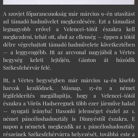
A szovjet főparancsnokság már március 9-én utasítást
ad támadó hadművelet megkezdésére. Ezt a támadást
legnagyobb erővel a Velencei-tótól északra kell
megkezdeni, tehát ott, ahol az ellenség — éppen a tótól
délre végrehajtott támadó hadművelete következtében
— a leggyengébb. Itt az arcvonal nagyjából a Vértes
hegység keleti lejtőjén, Gánton át húzódik
Székesfehérvár felé.
Itt, a Vértes hegységben már március 14-én kisebb
harcok kezdődnek. Másnap, 15-én a német
légifelderítés megállapítja, hogy a Velencei-tótól
északra a Vörös Hadseregnek több ezer járműve halad
— nyugati irányba! Hasonló jelenséget észlel az 1.
német páncéloshadosztály is Dinnyéstől északra. E
napon a németek megkezdik az 1. páncéloshadosztály
részeinek Székesfehérvárra helyezését, továbbá este a