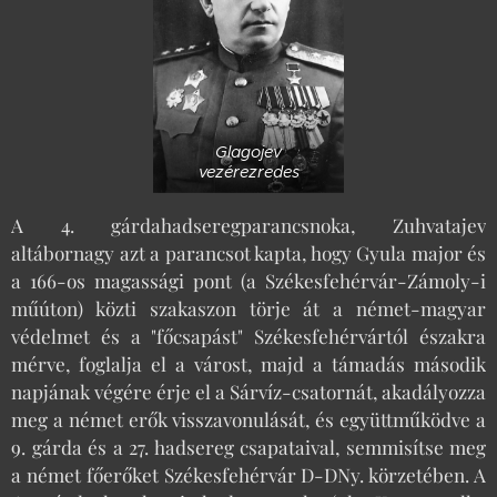
Glagojev
vezérezredes
A 4. gárdahadseregparancsnoka, Zuhvatajev
altábornagy azt a parancsot kapta, hogy Gyula major és
a 166-os magassági pont (a Székesfehérvár-Zámoly-i
műúton) közti szakaszon törje át a német-magyar
védelmet és a "főcsapást" Székesfehérvártól északra
mérve, foglalja el a várost, majd a támadás második
napjának végére érje el a Sárvíz-csatornát, akadályozza
meg a német erők visszavonulását, és együttműködve a
9. gárda és a 27. hadsereg csapataival, semmisítse meg
a német főerőket Székesfehérvár D-DNy. körzetében. A