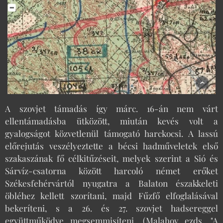
A szovjet támadás így márc. 16-án nem várt
ellentámadásba ütközött, miután kevés volt a
gyalogságot közvetlenül támogató harckocsi. A lassú
előrejutás veszélyeztette a bécsi hadműveletek első
szakaszának fő célkitűzéseit, melyek szerint a Sió és
Sárvíz-csatorna között harcoló német erőket
Székesfehérvártól nyugatra a Balaton északkeleti
öbléhez kellett szorítani, majd Fűzfő elfoglalásával
bekeríteni, s a 26. és 27. szovjet hadsereggel
együttműködve megsemmisíteni. (Malahov ezds. "A