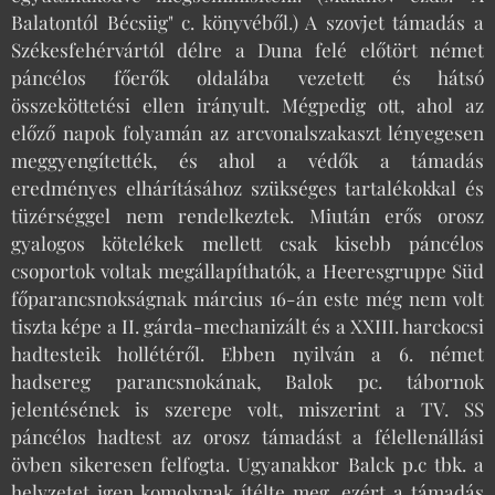
Balatontól Bécsiig" c. könyvéből.) A szovjet támadás a
Székesfehérvártól délre a Duna felé előtört német
páncélos főerők oldalába vezetett és hátsó
összeköttetési ellen irányult. Mégpedig ott, ahol az
előző napok folyamán az arcvonalszakaszt lényegesen
meggyengítették, és ahol a védők a támadás
eredményes elhárításához szükséges tartalékokkal és
tüzérséggel nem rendelkeztek. Miután erős orosz
gyalogos kötelékek mellett csak kisebb páncélos
csoportok voltak megállapíthatók, a Heeresgruppe Süd
főparancsnokságnak március 16-án este még nem volt
tiszta képe a II. gárda-mechanizált és a XXIII. harckocsi
hadtesteik hollétéről. Ebben nyilván a 6. német
hadsereg parancsnokának, Balok pc. tábornok
jelentésének is szerepe volt, miszerint a TV. SS
páncélos hadtest az orosz támadást a félellenállási
övben sikeresen felfogta. Ugyanakkor Balck p.c tbk. a
helyzetet igen komolynak ítélte meg, ezért a támadás