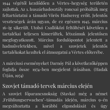
1944 végétől kezdődően a Vértes-hegység területén
zajlottak. Az 1. huszárhadosztály roncsai próbálták meg
feltartóztatni a támadó Vörös Hadsereg erőit. Jelentős
veszteségek árán ugyan, de ez egészen 1945. március
16-ig sikerült. Utolsó Csallóközi feltöltését követően a
tartalékai teljesen kimerültek, létszámuk jelentősen
megfogyatkozott. Március fordulópontot jelentett a
hadműveletekben, mivel a szovjetek jelentős
tartalékokat kezdtek el átmozgatni a Vértes előterébe.
A márciusi eseményeket Darnóy Pál a következőképpen
foglalja össze 1974-ben megjelent írásában. (Hadak
Útján, 1974)
Szovjet támadó tervek március elején
A szovjet főparancsnokság (Stavka) még a német
,Frühliungserwachen"-támadás idején, március 9-én
megváltoztatta a korábbi elgondolását és úgy