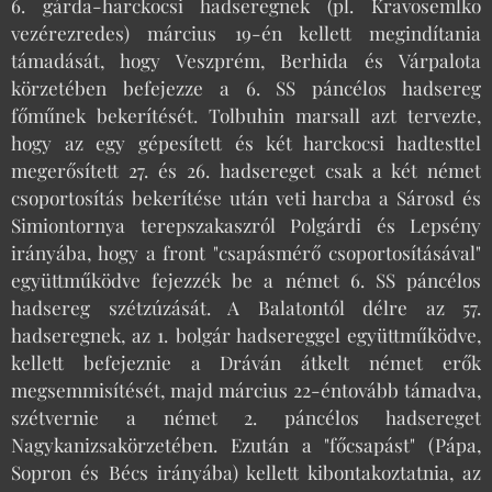
6. gárda-harckocsi hadseregnek (pl. Kravosemlko
vezérezredes) március 19-én kellett megindítania
támadását, hogy Veszprém, Berhida és Várpalota
körzetében befejezze a 6. SS páncélos hadsereg
főműnek bekerítését. Tolbuhin marsall azt tervezte,
hogy az egy gépesített és két harckocsi hadtesttel
megerősített 27. és 26. hadsereget csak a két német
csoportosítás bekerítése után veti harcba a Sárosd és
Simiontornya terepszakaszról Polgárdi és Lepsény
irányába, hogy a front "csapásmérő csoportosításával"
együttműködve fejezzék be a német 6. SS páncélos
hadsereg szétzúzását. A Balatontól délre az 57.
hadseregnek, az 1. bolgár hadsereggel együttműködve,
kellett befejeznie a Dráván átkelt német erők
megsemmisítését, majd március 22-éntovább támadva,
szétvernie a német 2. páncélos hadsereget
Nagykanizsakörzetében. Ezután a "főcsapást" (Pápa,
Sopron és Bécs irányába) kellett kibontakoztatnia, az