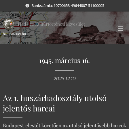
Bankszámla: 10700653-49644807-51100005
Had- és Kultúrtörténeti Egyesület
hadtortenet.hu
1945. március 16.
2023.12.10
Az 1. huszárhadosztály utolsó
jelentős harcai
Budapest elestét követően az utolsó jelentősebb harcok