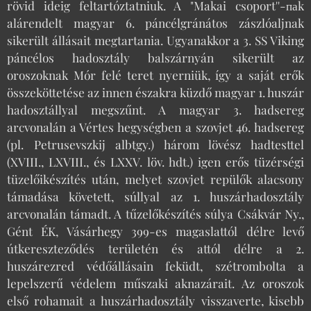
rövid ideig feltartóztatniuk. A "Makai csoport''-паk
alárendelt magyar 6. páncélgránátos zászlóaljnak
sikerült állásait megtartania. Ugyanakkor a 3. SS Viking
páncélos hadosztály balszárnyán sikerült az
oroszoknak Mór felé teret nyerniük, így a saját erők
összeköttetése az innen északra küzdő magyar 1. huszár
hadosztállyal megszűnt. A magyar 3. hadsereg
arcvonalán a Vértes hegységben a szovjet 46. hadsereg
(pl. Petrusevszkij albtgy.) három lövész hadtesttel
(XVIII., LXVIII., és LXXV. löv. hdt.) igen erős tüzérségi
tüzelőikészítés után, melyet szovjet repülők alacsony
támadása követett, súllyal az 1. huszárhadosztály
arcvonalán támadt. A tűzelőkészítés súlya Csákvár Ny.,
Gént ÉK, Vásárhegy 399-es magaslattól délre levő
útkereszteződés területén és attól délre a 2.
huszárezred védőállásain feküdt, szétrombolta a
lepelszerű védelem műszaki aknazárait. Az oroszok
első rohamait a huszárhadosztály visszaverte, kisebb