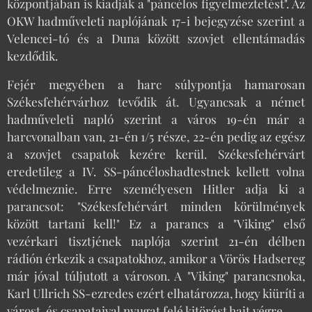
központjában is kiadják a "páncélos figyelmeztetést". Az
OKW hadműveleti naplójának 17-i bejegyzése szerint a
Velencei-tó és a Duna között szovjet ellentámadás
kezdődik.
Fejér megyében a harc súlypontja hamarosan
Székesfehérvárhoz tevődik át. Ugyancsak a német
hadműveleti napló szerint a város 19-én már a
harcvonalban van, 21-én 1/5 része, 22-én pedig az egész
a szovjet csapatok kezére kerül. Székesfehérvárt
eredetileg a IV. SS-páncéloshadtestnek kellett volna
védelmeznie. Erre személyesen Hitler adja ki a
parancsot: "Székesfehérvárt minden körülmények
között tartani kell!" Ez a parancs a "Viking" első
vezérkari tisztjének naplója szerint 21-én délben
rádión érkezik a csapatokhoz, amikor a Vörös Hadsereg
már jóval túljutott a városon. A "Viking" parancsnoka,
Karl Ullrich SS-ezredes ezért elhatározza, hogy kiüríti a
várost, és csapataival nyugat felé kitörést hajt végre.