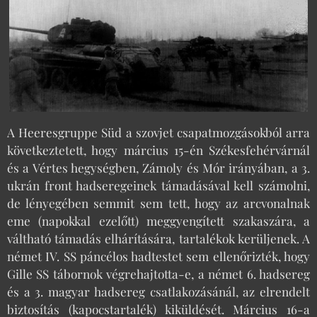
A Heeresgruppe Süd a szovjet csapatmozgásokból arra
következtetett, hogy március 15-én Székesfehérvárnál
és a Vértes hegységben, Zámoly és Mór irányában, a 3.
ukrán front hadseregeinek támadásával kell számolni,
de lényegében semmit sem tett, hogy az arcvonalnak
eme (napokkal ezelőtt) meggyengített szakaszára, a
váltható támadás elhárítására, tartalékok kerüljenek. A
német IV. SS páncélos hadtestet sem ellenőrizték, hogy
Gille SS tábornok végrehajtotta-e, a német 6. hadsereg
és a 3. magyar hadsereg csatlakozásánál, az elrendelt
biztosítás (kapocstartalék) kiküldését. Március 16-a