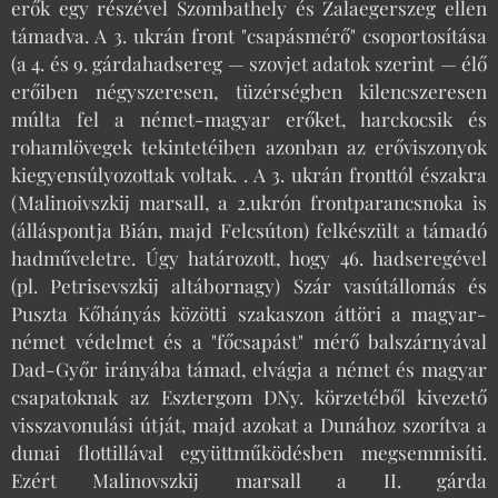
erők egy részével Szombathely és Zalaegerszeg ellen
támadva. A 3. ukrán front "csapásmérő" csoportosítása
(a 4. és 9. gárdahadsereg — szovjet adatok szerint — élő
erőiben négyszeresen, tüzérségben kilencszeresen
múlta fel a német-magyar erőket, harckocsik és
rohamlövegek tekintetéiben azonban az erőviszonyok
kiegyensúlyozottak voltak. . A 3. ukrán fronttól északra
(Malinoivszkij marsall, a 2.ukrón frontparancsnoka is
(álláspontja Bián, majd Felcsúton) felkészült a támadó
hadműveletre. Úgy határozott, hogy 46. hadseregével
(pl. Petrisevszkij altábornagy) Szár vasútállomás és
Puszta Kőhányás közötti szakaszon áttöri a magyar-
német védelmet és a "főcsapást" mérő balszárnyával
Dad-Győr irányába támad, elvágja a német és magyar
csapatoknak az Esztergom DNy. körzetéből kivezető
visszavonulási útját, majd azokat a Dunához szorítva a
dunai flottillával együttműködésben megsemmisíti.
Ezért Malinovszkij marsall a II. gárda