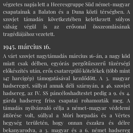
végzetes napja lett a Heeresgruppe Süd német-magyar
csapatainak a Balaton és a Duna közti térségben. A
szovjet támadás következtében keletkezett súlyos
válság végül is az erővonal összeomlásának
tragédiájához vezetett.
1945. március 16.
A várt szovjet nagytámadás március 16-án, a nagy köd
miatt csak délben, egyórás pergőtűzszerű tüzérségi
előkészítés után, erős csatarepülő kötelékek (több mint
147 harcigép) támogatásával kezdődött. A 3. magyar
hadsereget, súllyal annak déli szárnyán, a 46. szovjet
hadsereg, az IV. SS páncéloshadtestet pedig a 9. és 4.
gárda hadsereg friss csapatai rohamozták meg. A
támadás nyilvánvaló célja a német-magyar védelemi
áttörése volt, súllyal a Móri horpadás és a Vértes
hegység területén, hogy onnan északra és délre
bekanyarodva, a 3. magyar és a 6. német hadsereg